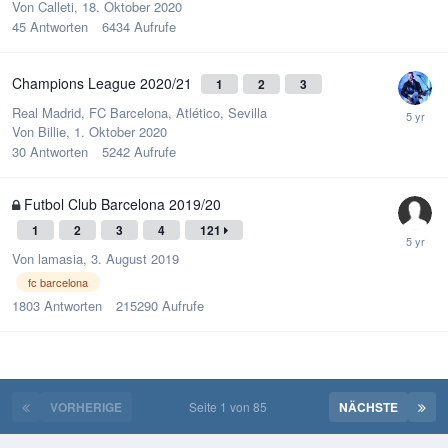
Von
Calleti
,
18. Oktober 2020
45
Antworten
6434
Aufrufe
Champions League 2020/21
1
2
3
Real Madrid, FC Barcelona, Atlético, Sevilla
Von
Billie
,
1. Oktober 2020
30
Antworten
5242
Aufrufe
Futbol Club Barcelona 2019/20
1
2
3
4
121
Von
lamasia
,
3. August 2019
fc barcelona
1803
Antworten
215290
Aufrufe
VORHERIGE
Seite 1 von 85
NÄCHSTE