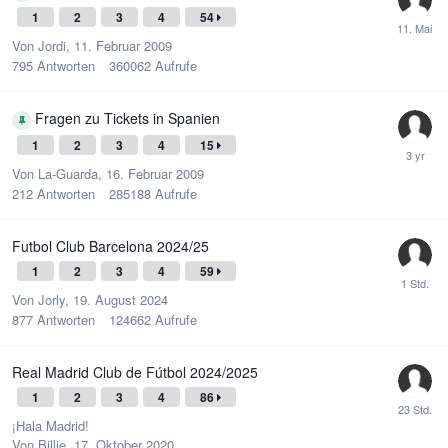
1
2
3
4
54
Von
Jordi
,
11. Februar 2009
795
Antworten
360062
Aufrufe
Fragen zu Tickets in Spanien
1
2
3
4
15
Von
La-Guarda
,
16. Februar 2009
212
Antworten
285188
Aufrufe
Futbol Club Barcelona 2024/25
1
2
3
4
59
Von
Jorly
,
19. August 2024
877
Antworten
124662
Aufrufe
Real Madrid Club de Fútbol 2024/2025
1
2
3
4
86
¡Hala Madrid!
Von
Billie
,
17. Oktober 2020