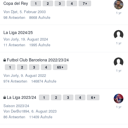
Copa del Rey
1
2
3
4
7
Von
Djet
,
5. Februar 2003
98
Antworten
8668
Aufrufe
La Liga 2024/25
Von
Jorly
,
19. August 2024
11
Antworten
1995
Aufrufe
Futbol Club Barcelona 2022/23/24
1
2
3
4
65
Von
Jorly
,
9. August 2022
974
Antworten
146874
Aufrufe
La Liga 2023/24
1
2
3
4
6
Saison 2023/24
Von
DerBo1894
,
6. August 2023
86
Antworten
11409
Aufrufe