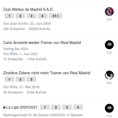
Club Atlético de Madrid S.A.D.
1
2
3
4
21
Von Gast Emilio,
22. Juni 2009
306
Antworten
45559
Aufrufe
Carlo Ancelotti wieder Trainer von Real Madrid
Vertrag bis 2024
Von
Billie
,
1. Juni 2021
12
Antworten
1794
Aufrufe
Zinédine Zidane nicht mehr Trainer von Real Madrid
1
2
3
Von
Billie
,
31. Mai 2018
39
Antworten
6788
Aufrufe
La Liga 2020/2021
1
2
3
4
Spieltagsthread für die Saison 2020/2021 in Spanien