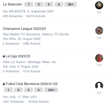
La Selección
1
2
3
4
29
Von
MILANISTA
,
8. September 2007
425
Antworten
54316
Aufrufe
Champions League 2022/23
Real Madrid, FC Barcelona, Atlético, FC Sevilla
Von
Billie
,
25. August 2022
2
Antworten
1080
Aufrufe
La Liga 2022/23
Alles zur Saison: Spieltage, News, etc.
Von
Jorly
,
9. August 2022
2
Antworten
1016
Aufrufe
Futbol Club Barcelona 2020/21/22
1
2
3
4
124
Von
Jorly
,
17. März 2021
1851
Antworten
181605
Aufrufe