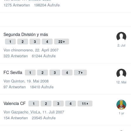
1275
Antworten
198204
Aufrufe
Segunda División y más
1
2
3
4
22
Von
chinomoreno
,
22. April 2007
323
Antworten
61244
Aufrufe
FC Sevilla
1
2
3
4
7
Von
Quinton
,
19. Mai 2008
97
Antworten
18410
Aufrufe
Valencia CF
1
2
3
4
11
Von
Gazpacho_VioLa
,
11. Juli 2007
154
Antworten
23545
Aufrufe