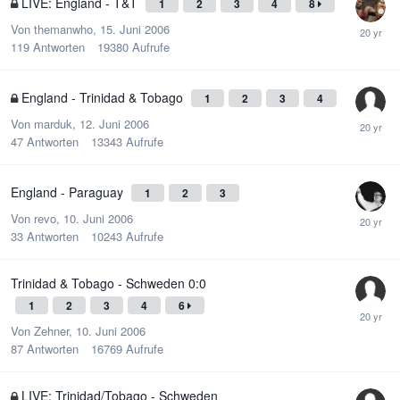
LIVE: England - T&T
1
2
3
4
8
Von
themanwho
,
15. Juni 2006
119
Antworten
19380
Aufrufe
England - Trinidad & Tobago
1
2
3
4
Von
marduk
,
12. Juni 2006
47
Antworten
13343
Aufrufe
England - Paraguay
1
2
3
Von
revo
,
10. Juni 2006
33
Antworten
10243
Aufrufe
Trinidad & Tobago - Schweden 0:0
1
2
3
4
6
Von
Zehner
,
10. Juni 2006
87
Antworten
16769
Aufrufe
LIVE: Trinidad/Tobago - Schweden