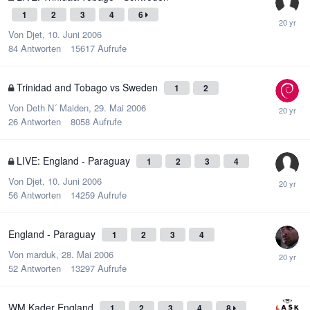
1
2
3
4
6
Von
Djet
,
10. Juni 2006
84
Antworten
15617
Aufrufe
Trinidad and Tobago vs Sweden
1
2
Von
Deth N´ Maiden
,
29. Mai 2006
26
Antworten
8058
Aufrufe
LIVE: England - Paraguay
1
2
3
4
Von
Djet
,
10. Juni 2006
56
Antworten
14259
Aufrufe
England - Paraguay
1
2
3
4
Von
marduk
,
28. Mai 2006
52
Antworten
13297
Aufrufe
WM Kader England
1
2
3
4
8