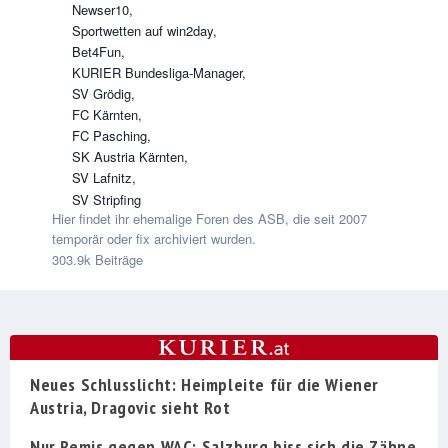
Newser10
Sportwetten auf win2day
Bet4Fun
KURIER Bundesliga-Manager
SV Grödig
FC Kärnten
FC Pasching
SK Austria Kärnten
SV Lafnitz
SV Stripfing
Hier findet ihr ehemalige Foren des ASB, die seit 2007
temporär oder fix archiviert wurden.
303.9k
Beiträge
Neues Schlusslicht: Heimpleite für die Wiener
Austria, Dragovic sieht Rot
Nur Remis gegen WAC: Salzburg biss sich die Zähne