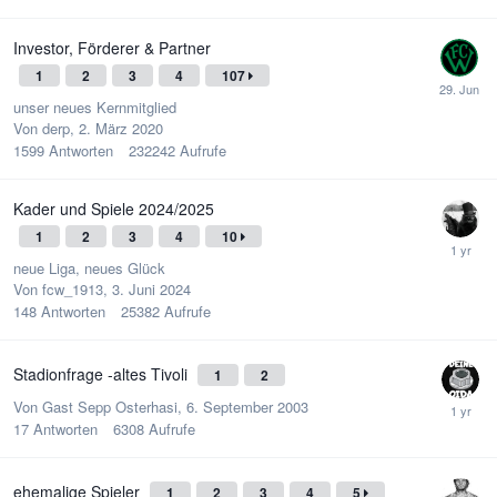
Investor, Förderer & Partner
1
2
3
4
107
unser neues Kernmitglied
Von
derp
,
2. März 2020
1599
Antworten
232242
Aufrufe
Kader und Spiele 2024/2025
1
2
3
4
10
neue Liga, neues Glück
Von
fcw_1913
,
3. Juni 2024
148
Antworten
25382
Aufrufe
Stadionfrage -altes Tivoli
1
2
Von Gast Sepp Osterhasi,
6. September 2003
17
Antworten
6308
Aufrufe
ehemalige Spieler
1
2
3
4
5