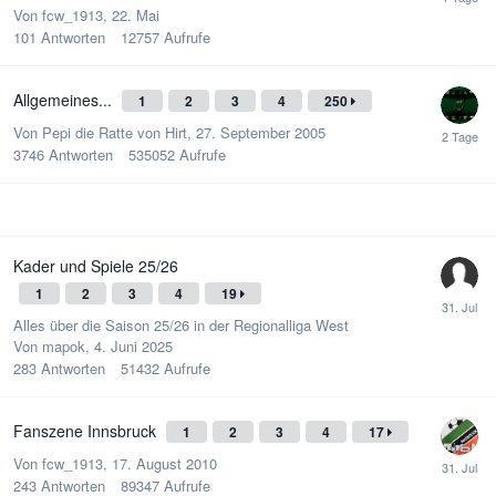
Von
fcw_1913
,
22. Mai
101
Antworten
12757
Aufrufe
Allgemeines...
1
2
3
4
250
Von
Pepi die Ratte von Hirt
,
27. September 2005
3746
Antworten
535052
Aufrufe
Kader und Spiele 25/26
1
2
3
4
19
Alles über die Saison 25/26 in der Regionalliga West
Von
mapok
,
4. Juni 2025
283
Antworten
51432
Aufrufe
Fanszene Innsbruck
1
2
3
4
17
Von
fcw_1913
,
17. August 2010
243
Antworten
89347
Aufrufe