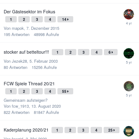
Der Gästesektor im Fokus
1
2
3
4
14
Von
mapok
,
7. Dezember 2015
195
Antworten
48998
Aufrufe
stocker auf betteltour!!!
1
2
3
4
6
Von
Jezek28
,
5. Februar 2003
80
Antworten
15256
Aufrufe
FCW Spiele Thread 20/21
1
2
3
4
55
Gemeinsam aufsteigen?
Von
fcw_1913
,
13. August 2020
822
Antworten
81847
Aufrufe
Kaderplanung 2020/21
1
2
3
4
25
Von
fcwgirl
,
2. Mai 2020