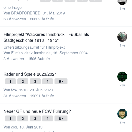
eine Frage
Von
BRADFORDRED
,
31. Mai 2019
63
Antworten
20602
Aufrufe
Filmprojekt "Wackeres Innsbruck - Fußball als
Stadtgeschichte 1913 - 1945"
Unterstützungsaufruf für Filmprojekt
Von
Filmkollektiv Innsbruck
,
18. September 2024
3
Antworten
1506
Aufrufe
Kader und Spiele 2023/2024
1
2
3
4
6
Von
fcw_1913
,
23. Juni 2023
81
Antworten
19091
Aufrufe
Neuer GF und neue FCW Führung?
1
2
3
4
8
Von
gidi
,
18. Juni 2013