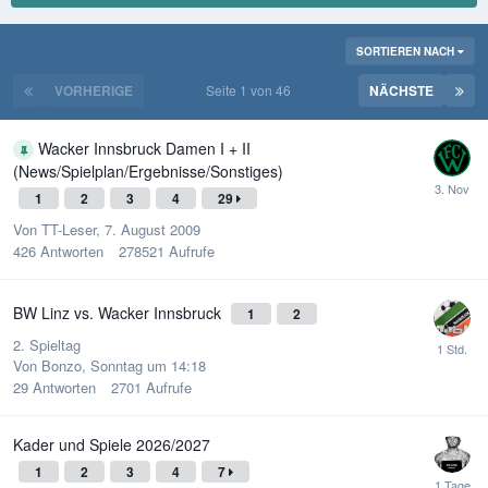
SORTIEREN NACH
VORHERIGE
Seite 1 von 46
NÄCHSTE
Wacker Innsbruck Damen I + II
(News/Spielplan/Ergebnisse/Sonstiges)
1
2
3
4
29
Von
TT-Leser
,
7. August 2009
426
Antworten
278521
Aufrufe
BW Linz vs. Wacker Innsbruck
1
2
2. Spieltag
Von
Bonzo
,
Sonntag um 14:18
29
Antworten
2701
Aufrufe
Kader und Spiele 2026/2027
1
2
3
4
7