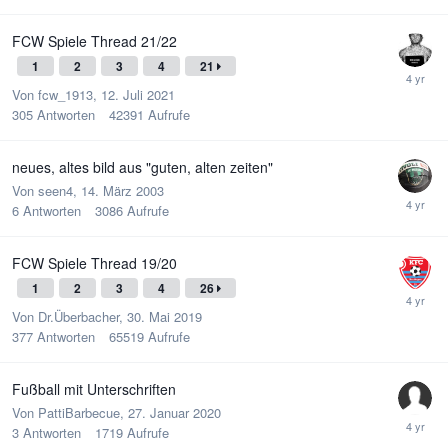
FCW Spiele Thread 21/22
1
2
3
4
21
Von
fcw_1913
,
12. Juli 2021
305
Antworten
42391
Aufrufe
neues, altes bild aus "guten, alten zeiten"
Von
seen4
,
14. März 2003
6
Antworten
3086
Aufrufe
FCW Spiele Thread 19/20
1
2
3
4
26
Von
Dr.Überbacher
,
30. Mai 2019
377
Antworten
65519
Aufrufe
Fußball mit Unterschriften
Von
PattiBarbecue
,
27. Januar 2020
3
Antworten
1719
Aufrufe