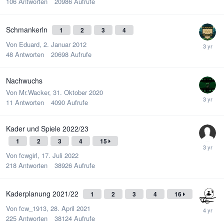
106
Antworten
20986
Aufrufe
Schmankerln
1
2
3
4
Von
Eduard
,
2. Januar 2012
48
Antworten
20698
Aufrufe
Nachwuchs
Von
Mr.Wacker
,
31. Oktober 2020
11
Antworten
4090
Aufrufe
Kader und Spiele 2022/23
1
2
3
4
15
Von
fcwgirl
,
17. Juli 2022
218
Antworten
38926
Aufrufe
Kaderplanung 2021/22
1
2
3
4
16
Von
fcw_1913
,
28. April 2021
225
Antworten
38124
Aufrufe