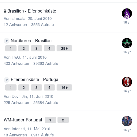
Brasilien - Elfenbeinküste
Von
simsala
,
20. Juni 2010
12
Antworten
3553
Aufrufe
Nordkorea - Brasilien
1
2
3
4
29
Von
HwG
,
11. Juni 2010
433
Antworten
39263
Aufrufe
Elfenbeinküste - Portugal
1
2
3
4
16
Von
Devil Jin
,
11. Juni 2010
225
Antworten
25384
Aufrufe
WM-Kader Portugal
1
2
Von
Interisti
,
11. Mai 2010
18
Antworten
8911
Aufrufe