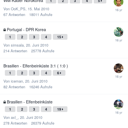
WM-Kader Nordkorea
1
2
3
4
5
Von
OoK_PS
,
15. Mai 2010
67
Antworten
18011
Aufrufe
Portugal - DPR Korea
1
2
3
4
15
Von
simsala
,
20. Juni 2010
214
Antworten
25778
Aufrufe
Brasilien - Elfenbeinküste 3:1 ( 1:0 )
1
2
3
4
6
Von
iceman
,
20. Juni 2010
82
Antworten
16246
Aufrufe
Brasilien - Elfenbeinküste
1
2
3
4
19
Von
axl_
,
20. Juni 2010
278
Antworten
26379
Aufrufe