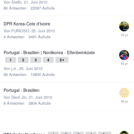
Von
Steffo
,
21. Juni 2010
80
Antworten
22097
Aufrufe
DPR Korea-Cote d'Ivoire
Von
FURIOSO
,
25. Juni 2010
4
Antworten
3491
Aufrufe
Portugal - Brasilien | Nordkorea - Elfenbeinküste
1
2
3
4
5
Von
j.d.
,
25. Juni 2010
66
Antworten
14800
Aufrufe
Portugal - Brasilien
Von
Devil Jin
,
21. Juni 2010
8
Antworten
3804
Aufrufe