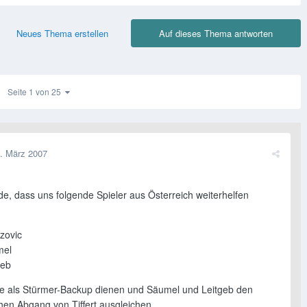
Neues Thema erstellen
Auf dieses Thema antworten
Seite 1 von 25
. März 2007
nde, dass uns folgende Spieler aus Österreich weiterhelfen
zovic
mel
geb
e als Stürmer-Backup dienen und Säumel und Leitgeb den
hen Abgang von Tiffert ausgleichen.