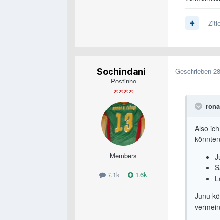
Ziti
Sochindani
Geschrieben
28
Postinho
rona
Also ich
könnten
Members
J
S
7.1k
1.6k
L
Junu kö
vermein