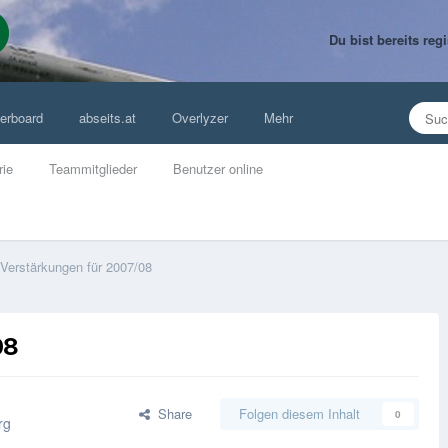
Du bist bereits re
erboard
abseits.at
Overlyzer
Mehr
rie
Teammitglieder
Benutzer online
Verstärkungen für 2007/08
08
Share
Folgen diesem Inhalt
0
rg