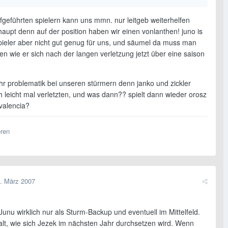
fgeführten spielern kann uns mmn. nur leitgeb weiterhelfen
aupt denn auf der position haben wir einen vonlanthen! juno is
spieler aber nicht gut genug für uns, und säumel da muss man
n wie er sich nach der langen verletzung jetzt über eine saison
hr problematik bei unseren stürmern denn janko und zickler
 leicht mal verletzten, und was dann?? spielt dann wieder orosz
valencia?
eren
. März 2007
Junu wirklich nur als Sturm-Backup und eventuell im Mittelfeld.
halt, wie sich Jezek im nächsten Jahr durchsetzen wird. Wenn