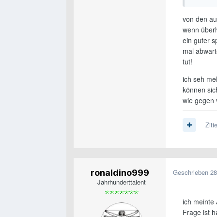
von den au
wenn überh
ein guter 
mal abwarte
tut!
ich seh me
können sich
wie gegen 
Ziti
ronaldino999
Geschrieben
28
Jahrhunderttalent
ich meinte 
Frage ist 