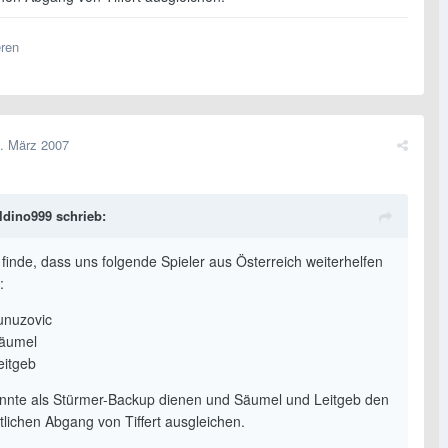
eren
. März 2007
ldino999 schrieb:
 finde, dass uns folgende Spieler aus Österreich weiterhelfen
:
unuzovic
äumel
eitgeb
nnte als Stürmer-Backup dienen und Säumel und Leitgeb den
tlichen Abgang von Tiffert ausgleichen.