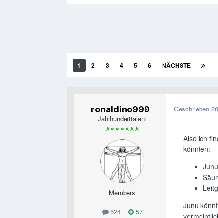
1
2
3
4
5
6
NÄCHSTE
ronaldino999
Geschrieben
28
Jahrhunderttalent
Also ich fi
könnten:
Junu
Säu
Leit
Members
Junu könnt
524
57
vermeintlic