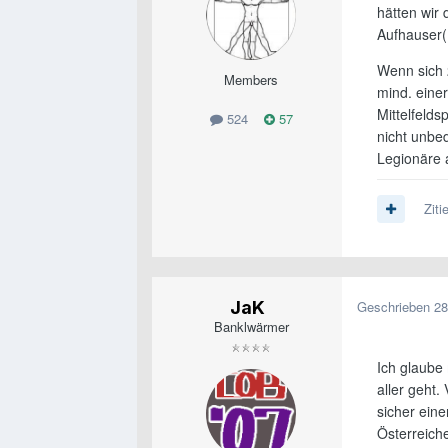
hätten wir 
Aufhauser(
Wenn sich 2
Members
mind. eine
Mittelfeld
524
57
nicht unbed
Legionäre 
Ziti
JaK
Geschrieben
28
Banklwärmer
Ich glaube
aller geht
sicher eine
Österreiche