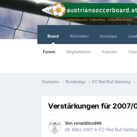
Board
Aktivitäten
Sonstiges
Lead
Forum
Mitgliederliste
Kalender
Gale
Startseite
Bundesliga
FC Red Bull Salzburg
Verstärkungen für 2007/
Von
ronaldino999
28. März 2007
in
FC Red Bull Salzbu