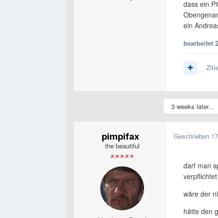
dass ein Pi
Obengenann
ein Andrea
bearbeitet
Ziti
3 weeks later...
pimpifax
Geschrieben
17
the beautiful
darf man s
verpflichtet
wäre der n
hätte den g