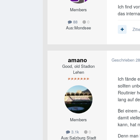
Ich find vo
Members
das intern
88
0
Aus:
Mondsee
Ziti
amano
Geschrieben
28
Good, old Stadion
Lehen
Ich fände 
sollten unb
Routinier h
lang auf de
Bei einem 
damit viell
Members
kann, hat 
3.1k
0
Denn man k
Aus:
Salzburg Stadt