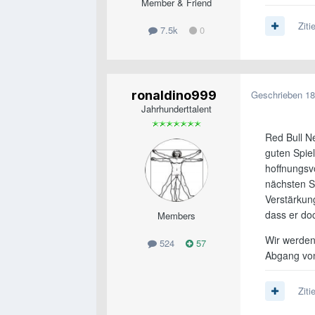
Member & Friend
Ziti
7.5k
0
ronaldino999
Geschrieben
18
Jahrhunderttalent
Red Bull Ne
guten Spie
hoffnungsv
nächsten Sa
Verstärkun
dass er do
Members
Wir werden
524
57
Abgang von
Ziti