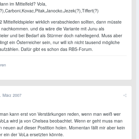
dann im Mittelfeld? Vola,
?),Carboni,Kovac,Pitak,Janocko,Jezek(?),Tiffert(?)
 Mittelfeldspieler wirklich verabschieden sollten, dann müsste
r nachkommen. und da wäre die Variante mit Junu als
spieler und bei Bedarf als Stürmer doch naheliegend. Muss aber
ingt ein Österreicher sein, nur will ich nicht tausend mögliche
aufzählen. Dafür gibt es schon das RBS-Forum.
eren
. März 2007
 man kann erst von Verstärkungen reden, wenn man weiß wer
. VoLa wird ja von Chelsea beobachtet. Wenn er geht muss man
n neuen auf dieser Postition holen. Momentan fällt mir aber kein
r ein der VoLa ersetzten könnte.