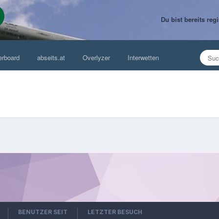
Du bist bereits re
erboard
abseits.at
Overlyzer
Interwetten
BENUTZER SEIT
LETZTER BESUCH