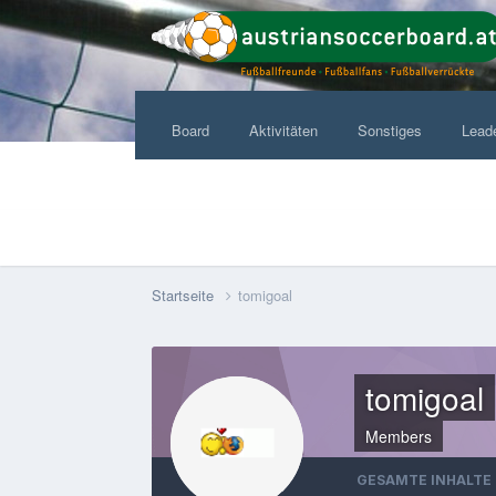
Board
Aktivitäten
Sonstiges
Lead
Startseite
tomigoal
tomigoal
Members
GESAMTE INHALTE