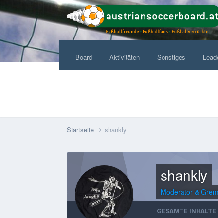
Board
Aktivitäten
Sonstiges
Lead
Startseite
shankly
shankly
Moderator & Gre
GESAMTE INHALTE