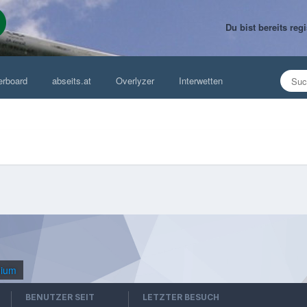
Du bist bereits re
erboard
abseits.at
Overlyzer
Interwetten
mium
BENUTZER SEIT
LETZTER BESUCH