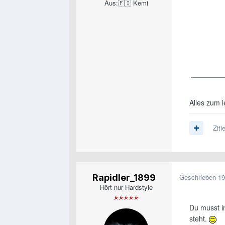
Aus:
🇫🇮 Kemi
________
Alles zum l
Ziti
Rapidler_1899
Geschrieben
19
Hört nur Hardstyle
Du musst i
steht.