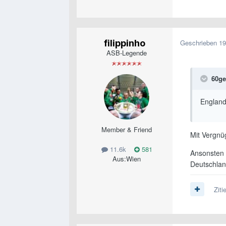
filippinho
Geschrieben
19
ASB-Legende
60ge
England
Member & Friend
Mit Vergnü
11.6k
581
Ansonsten n
Aus:
Wien
Deutschlan
Ziti