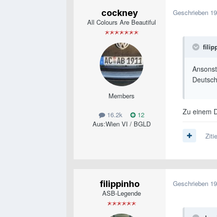
cockney
Geschrieben
19
All Colours Are Beautiful
fili
Ansonst
Deutsch
Members
Zu einem D
16.2k
12
Aus:
Wien VI / BGLD
Ziti
filippinho
Geschrieben
19
ASB-Legende