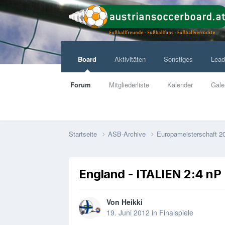
Board
Aktivitäten
Sonstiges
Lead
Forum
Mitgliederliste
Kalender
Gale
Startseite
ASB-Archive
Europameisterschaft 20
England - ITALIEN 2:4 nP 
Von
Heikki
19. Juni 2012
in
Finalspiele