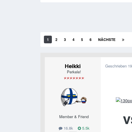
1
2
3
4
5
6
NÄCHSTE
Heikki
Geschrieben
19
Perkele!
v
Member & Friend
16.8k
5.5k