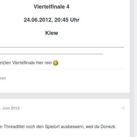
Viertelfinale 4
24.06.2012, 20:45 Uhr
Kiew
___________________________________________________
__________________________________________
etzten Viertelfinale hier rein
eren
. Juni 2012
m Threadtitel noch den Spielort ausbessern, weil da Donezk