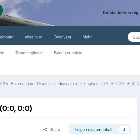
Du bist bereits re
erboard
abseits.at
Overlyzer
Mehr
rie
Teammitglieder
Benutzer online
12 in Polen und der Ukraine
Finalspiele
England - ITALIEN 2:4 nP (0:0,
(0:0, 0:0)
Share
Folgen diesem Inhalt
2