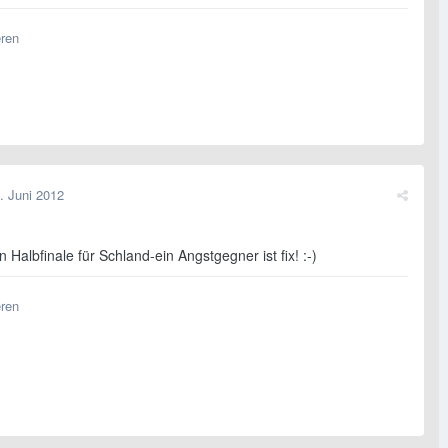
eren
. Juni 2012
n Halbfinale für Schland-ein Angstgegner ist fix! :-)
eren