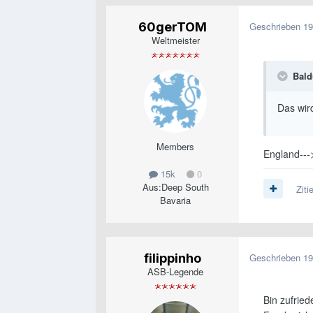
60gerTOM
Geschrieben
19
Weltmeister
Bald
Das wird
Members
England---
15k
0
Aus:
Deep South
Ziti
Bavaria
filippinho
Geschrieben
19
ASB-Legende
Bin zufrie