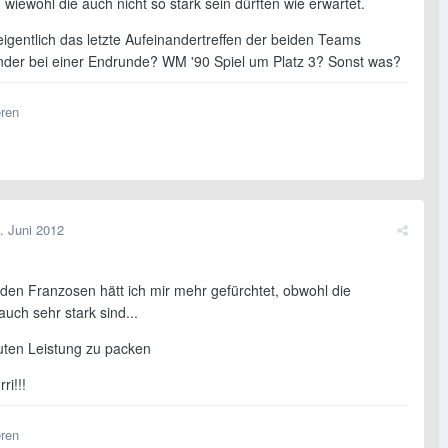
 wiewohl die auch nicht so stark sein dürften wie erwartet.
igentlich das letzte Aufeinandertreffen der beiden Teams
der bei einer Endrunde? WM '90 Spiel um Platz 3? Sonst was?
eren
. Juni 2012
 den Franzosen hätt ich mir mehr gefürchtet, obwohl die
uch sehr stark sind...
guten Leistung zu packen
ri!!!
eren