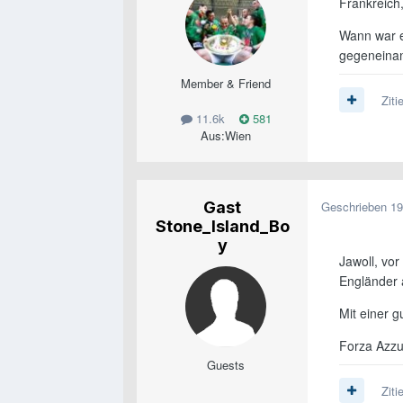
Frankreich,
Wann war e
gegeneinan
Member & Friend
Ziti
11.6k
581
Aus:
Wien
Gast
Geschrieben
19
Stone_Island_Bo
y
Jawoll, vor
Engländer a
Mit einer 
Forza Azzur
Guests
Ziti