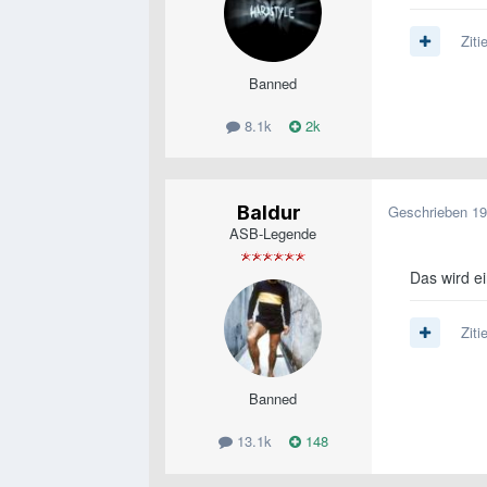
Ziti
Banned
8.1k
2k
Baldur
Geschrieben
19
ASB-Legende
Das wird ei
Ziti
Banned
13.1k
148