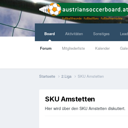
Board
Aktivitäten
Sonstiges
Lead
Forum
Mitgliederliste
Kalender
Gale
Startseite
2.Liga
SKU Amstetten
SKU Amstetten
Hier wird über den SKU Amstetten diskutiert.