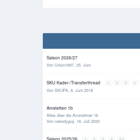
Saison 2026/27
Von
Union1997
,
25. Juni
SKU Kader-/Transferthread
1
2
3
4
Von
SKUFA
,
6. Juni 2018
Amstetten 1b
Alles über die Amstettner 1b
Von
nobodyguy
,
16. Juli 2020
Saison 2025/26
1
2
3
4
6