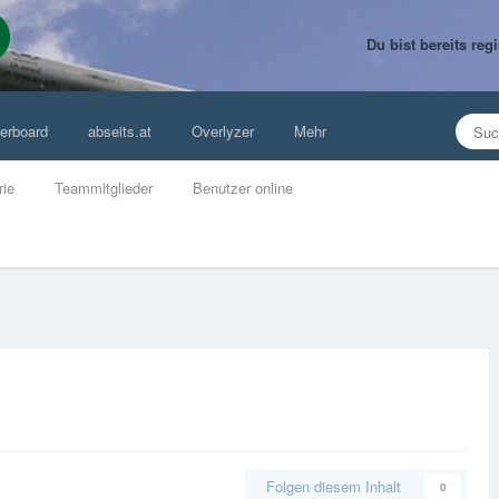
Du bist bereits re
erboard
abseits.at
Overlyzer
Mehr
rie
Teammitglieder
Benutzer online
Folgen diesem Inhalt
0