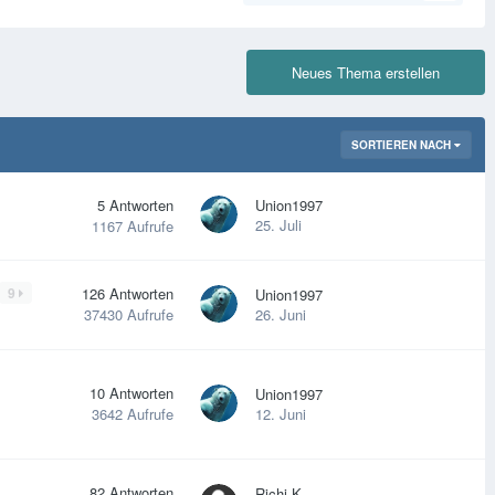
Neues Thema erstellen
SORTIEREN NACH
5
Antworten
Union1997
25. Juli
1167
Aufrufe
9
126
Antworten
Union1997
26. Juni
37430
Aufrufe
10
Antworten
Union1997
12. Juni
3642
Aufrufe
82
Antworten
Richi K.