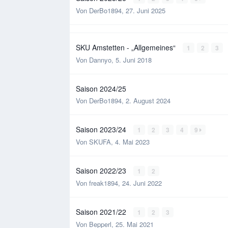
Von
DerBo1894
,
27. Juni 2025
SKU Amstetten - „Allgemeines“
1
2
3
Von
Dannyo
,
5. Juni 2018
Saison 2024/25
Von
DerBo1894
,
2. August 2024
Saison 2023/24
1
2
3
4
9
Von
SKUFA
,
4. Mai 2023
Saison 2022/23
1
2
Von
freak1894
,
24. Juni 2022
Saison 2021/22
1
2
3
Von
Bepperl
,
25. Mai 2021