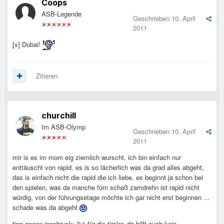
Coops
ASB-Legende
Geschrieben
10. April
2011
[x] Dubai!
Zitieren
churchill
Im ASB-Olymp
Geschrieben
10. April
2011
mir is es im mom eig ziemlich wurscht, ich bin einfach nur
enttäuscht von rapid. es is so lächerlich was da grad alles abgeht,
das is einfach nicht die rapid die ich liebe. es beginnt ja schon bei
den spielen, was da manche fürn schaß zamdrehn ist rapid nicht
würdig, von der führungsetage möchte ich gar nicht erst beginnen ...
schade was da abgeht
tipp gegen innsbruck: 3:1 für die tiroler, da hilft auch kein