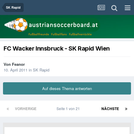
SK Rapid
FC Wacker Innsbruck - SK Rapid Wien
Von
Feanor
10. April 2011
in
SK Rapid
Auf dieses Thema antworten
VORHERIGE
Seite 1 von 21
NÄCHSTE