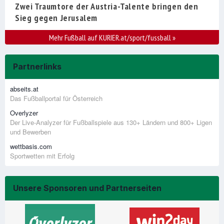
Zwei Traumtore der Austria-Talente bringen den
Sieg gegen Jerusalem
Mehr Fußball auf KURIER.at/sport/fussball
»
Partnerlinks
abseits.at
Das Fußballportal für Österreich
Overlyzer
Der Live-Analyzer für Fußballspiele aus 130+ Ländern und 800+ Ligen
und Bewerben
wettbasis.com
Sportwetten mit Erfolg
Unsere Sponsoren und Partnerseiten