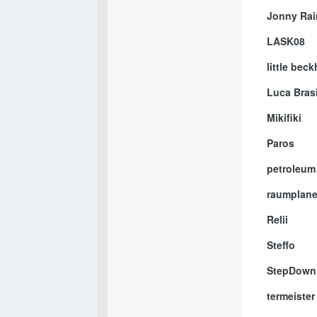
Jonny Ra
LASK08
little bec
Luca Bras
Mikifiki
Paros
petroleum
raumplane
Relii
Steffo
StepDown
termeister