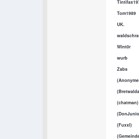
Tintifax19
Tom1989
UK.
waldschra
Wint0r
wurb
Zabs
(Anonyme
(Bretwalda
(chatman)
(DonJunio
(Fuxxl)
(Gemeind