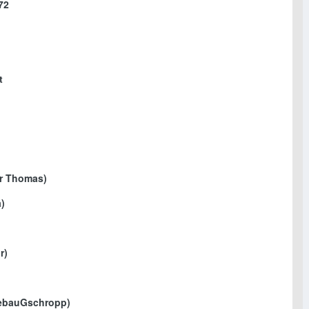
72
t
r Thomas)
)
r)
ebauGschropp)