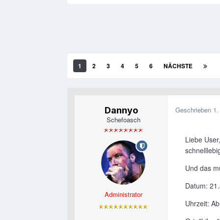
1
2
3
4
5
6
NÄCHSTE
Dannyo
Geschrieben
1.
Schefoasch
Liebe User,
schnelllebi
Und das mu
Datum: 21
Administrator
Uhrzeit: A