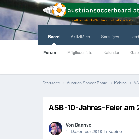
Board
Aktivitäten
Sonstiges
Lead
Forum
Mitgliederliste
Kalender
Gale
Startseite
Austrian Soccer Board
Kabine
AS
ASB-10-Jahres-Feier am 2
Von
Dannyo
1. Dezember 2010
in
Kabine