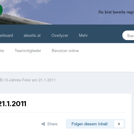
Du bist bereits re
erboard
abseits.at
Overlyzer
Mehr
rie
Teammitglieder
Benutzer online
B-10-Jahres-Feier am 21.1.2011
1.1.2011
Share
Folgen diesem Inhalt
5