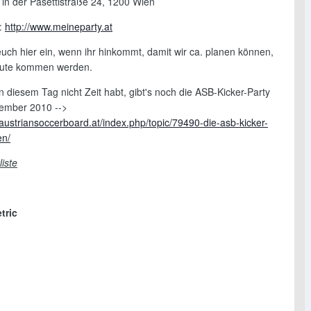
" in der Pasettistraße 24, 1200 Wien
:
http://www.meineparty.at
 euch hier ein, wenn ihr hinkommt, damit wir ca. planen können,
eute kommen werden.
 diesem Tag nicht Zeit habt, gibt's noch die ASB-Kicker-Party
ember 2010 -->
austriansoccerboard.at/index.php/topic/79490-die-asb-kicker-
en/
iste
tric