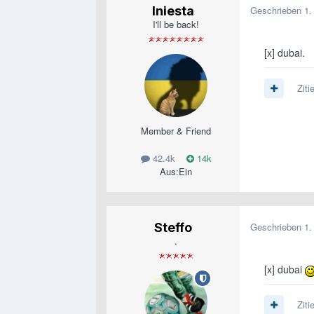
Iniesta
Geschrieben
1.
I'll be back!
[x] dubai.
Ziti
Member & Friend
42.4k
14k
Aus:
Ein
Steffo
Geschrieben
1.
.
[x] dubai
Ziti