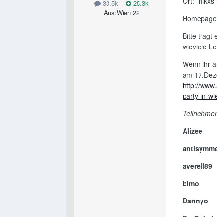
Ort: "hikxs
33.5k
25.3k
Aus:
Wien 22
Homepage
Bitte tragt
wieviele L
Wenn ihr an
am 17.Dez
http://www.
party-in-wi
Teilnehmerl
Alizee
antisymme
averell89
bimo
Dannyo