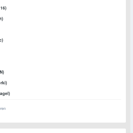
a16)
t)
c)
N)
rki)
nagel)
eren