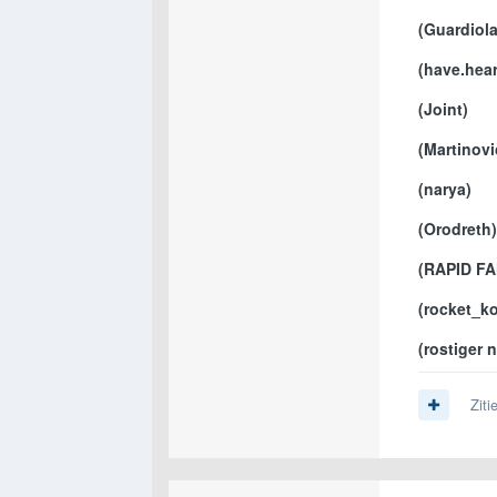
(Guardiol
(have.hear
(Joint)
(Martinovi
(narya)
(Orodreth)
(RAPID FA
(rocket_ko
(rostiger 
Ziti