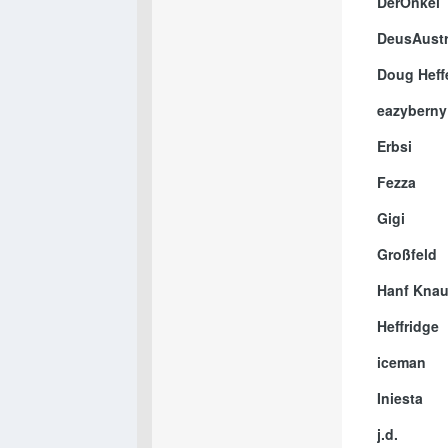
DerOnkel
DeusAustr
Doug Heff
eazyberny
Erbsi
Fezza
Gigi
Großfeld
Hanf Knau
Heffridge
iceman
Iniesta
j.d.