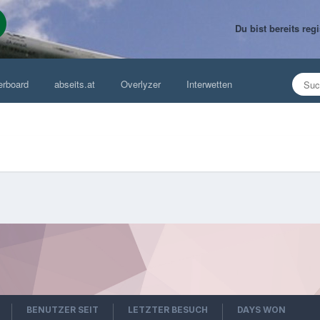
Du bist bereits re
erboard
abseits.at
Overlyzer
Interwetten
BENUTZER SEIT
LETZTER BESUCH
DAYS WON