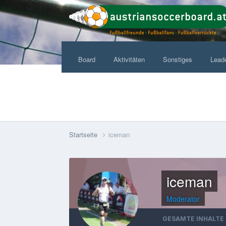
Board
Aktivitäten
Sonstiges
Lead
Startseite
iceman
iceman
Moderator
GESAMTE INHALTE