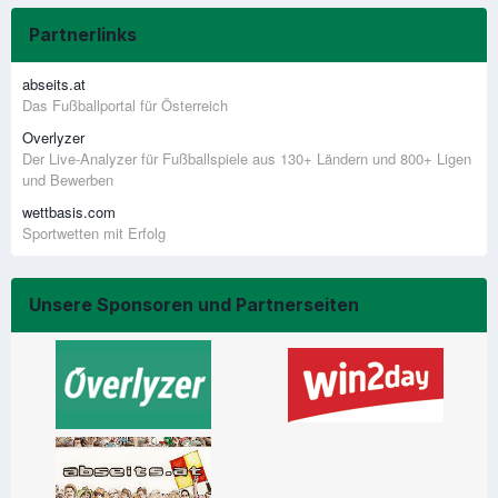
Partnerlinks
abseits.at
Das Fußballportal für Österreich
Overlyzer
Der Live-Analyzer für Fußballspiele aus 130+ Ländern und 800+ Ligen
und Bewerben
wettbasis.com
Sportwetten mit Erfolg
Unsere Sponsoren und Partnerseiten