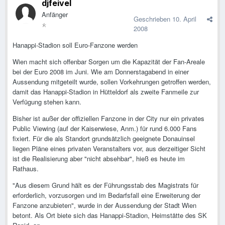
djfeivel
Anfänger
Geschrieben
10. April
2008
Hanappi-Stadion soll Euro-Fanzone werden
Wien macht sich offenbar Sorgen um die Kapazität der Fan-Areale
bei der Euro 2008 im Juni. Wie am Donnerstagabend in einer
Aussendung mitgeteilt wurde, sollen Vorkehrungen getroffen werden,
damit das Hanappi-Stadion in Hütteldorf als zweite Fanmeile zur
Verfügung stehen kann.
Bisher ist außer der offiziellen Fanzone in der City nur ein privates
Public Viewing (auf der Kaiserwiese, Anm.) für rund 6.000 Fans
fixiert. Für die als Standort grundsätzlich geeignete Donauinsel
liegen Pläne eines privaten Veranstalters vor, aus derzeitiger Sicht
ist die Realisierung aber "nicht absehbar", hieß es heute im
Rathaus.
"Aus diesem Grund hält es der Führungsstab des Magistrats für
erforderlich, vorzusorgen und im Bedarfsfall eine Erweiterung der
Fanzone anzubieten", wurde in der Aussendung der Stadt Wien
betont. Als Ort biete sich das Hanappi-Stadion, Heimstätte des SK