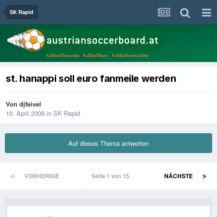
SK Rapid
st. hanappi soll euro fanmeile werden
Von
djfeivel
10. April 2008
in
SK Rapid
Auf dieses Thema antworten
VORHERIGE
Seite 1 von 15
NÄCHSTE