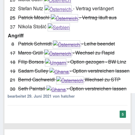
Stefan Nutz
- Vertrag verlängert
22
Patrick Möschl
- Vertrag läuft aus
25
Nikola Stošić
37
Angriff
Patrick Schmidt
- Leihe beendet
8
Marco Grüll
- Wechsel zu Rapid
17
Filip Borsos
- Option gezogen - BW Linz
18
Sadam Sulley
- Option verstreichen lassen
19
Bernd Gschweidl
Wechsel zu STP
21
Seth Paintsil
- Option verstreichen lassen
30
bearbeitet
29. Juni 2021
von hatcher
5