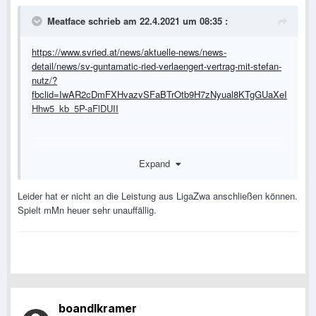
Meatface
schrieb am 22.4.2021 um 08:35 :
https://www.svried.at/news/aktuelle-news/news-
detail/news/sv-guntamatic-ried-verlaengert-vertrag-mit-stefan-
nutz/?
fbclid=IwAR2cDmFXHvazvSFaBTrOtb9H7zNyual8KTgGUaXeI
Hhw5_kb_5P-aFlDUII
Nutz verlängert um 2 Jahre
Expand
Leider hat er nicht an die Leistung aus LigaZwa anschließen können.
Spielt mMn heuer sehr unauffällig.
boandlkramer