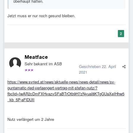
überhaupt hatten.
Jetzt muss er nur noch gesund bleiben.
2
Meatface
Sehr bekannt im ASB
Geschrieben
22. April
2021
https://www.svried.at/news/aktuelle-news/news-detail/news/sv-
guntamatic-ried-verlaengert-vertrag-mit-stefan-nutz/?
fbclid=IwAR2cDmFXHvazvSFaBTrOtb9H7zNyual8KTgGUaXeIHhw5
_kb_5P-aFlDUII
Nutz verlängert um 2 Jahre