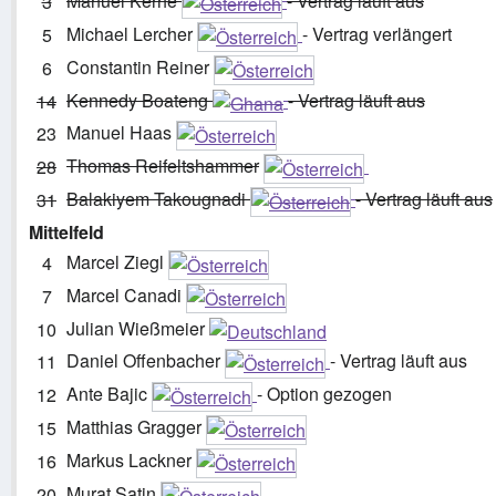
Manuel Kerhe
- Vertrag läuft aus
3
Michael Lercher
- Vertrag verlängert
5
Constantin Reiner
6
Kennedy Boateng
- Vertrag läuft aus
14
Manuel Haas
23
Thomas Reifeltshammer
28
Balakiyem Takougnadi
- Vertrag läuft aus
31
Mittelfeld
Marcel Ziegl
4
Marcel Canadi
7
Julian Wießmeier
10
Daniel Offenbacher
- Vertrag läuft aus
11
Ante Bajic
- Option gezogen
12
Matthias Gragger
15
Markus Lackner
16
Murat Satin
20