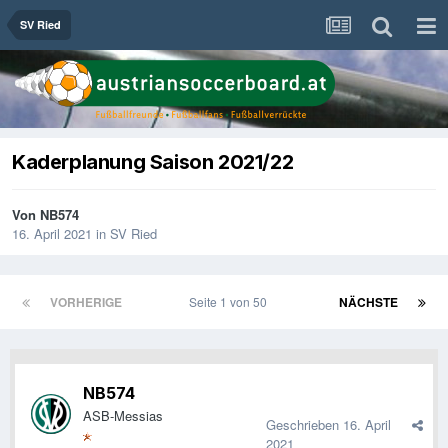
SV Ried
Kaderplanung Saison 2021/22
Von
NB574
16. April 2021
in
SV Ried
VORHERIGE
Seite 1 von 50
NÄCHSTE
NB574
ASB-Messias
Geschrieben
16. April
2021