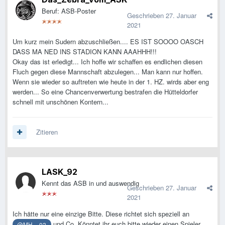
Beruf: ASB-Poster
Geschrieben
27. Januar
2021
Um kurz mein Sudern abzuschließen.... ES IST SOOOO OASCH
DASS MA NED INS STADION KANN AAAHHH!!!
Okay das ist erledigt... Ich hoffe wir schaffen es endlichen diesen
Fluch gegen diese Mannschaft abzulegen... Man kann nur hoffen.
Wenn sie wieder so auftreten wie heute in der 1. HZ. wirds aber eng
werden... So eine Chancenverwertung bestrafen die Hütteldorfer
schnell mit unschönen Kontern...
Zitieren
LASK_92
Kennt das ASB in und auswendig
Geschrieben
27. Januar
2021
Ich hätte nur eine einzige Bitte. Diese richtet sich speziell an
und Co. Könntet ihr euch bitte wieder einen Spieler
@MH__02