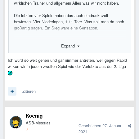
wirklichen Trainer und allgemein Alles was wir nicht haben.
Die letzten vier Spiele haben das auch eindrucksvoll
bewiesen. Vier Niederlagen, 1:11 Tore. Was soll man da noch
großartig sagen. Ein Sieg wäre eine Sensation.
Es riecht nach David gegen Goliath und man kann nur hoffen,
Expand
dass man nicht mit mehr als 5 Toren Unterschied verliert.
Und die Edit meint, dass der Eggestein ja scheinbar gar nicht
Ich würd so weit gehen und gar nimmer antreten, weil gegen Rapid
mehr weiß wo das Tor steht.
wirken wir in jedem zweiten Spiel wie der Vorletzte aus der 2. Liga
Zitieren
Koenig
ASB-Messias
Geschrieben
27. Januar
2021