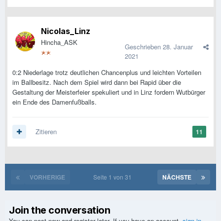
Nicolas_Linz
Hincha_ASK
Geschrieben
28. Januar
2021
0:2 Niederlage trotz deutlichen Chancenplus und leichten Vorteilen
im Ballbesitz. Nach dem Spiel wird dann bei Rapid über die
Gestaltung der Meisterfeier spekuliert und in Linz fordern Wutbürger
ein Ende des Damenfußballs.
Zitieren
11
VORHERIGE
Seite 1 von 31
NÄCHSTE
Join the conversation
You can post now and register later. If you have an account,
sign in