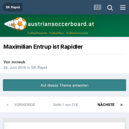
SK Rapid
Maximilian Entrup ist Rapidler
Von
mrneub
24. Juni 2016
in
SK Rapid
Auf dieses Thema antworten
VORHERIGE
Seite 1 von 218
NÄCHSTE