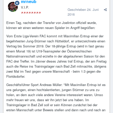
mrneub
V.I.P.
Geschrieben
24. Juni
2016
Einen Tag, nachdem der Transfer von Joelinton offiziell wurde,
können wir einen weiteren neuen Spieler im Angriff begrüßen:
Vom Erste Liga-Verein FAC kommt mit Maximilian Entrup einer der
begehrtesten Jung-Stürmer nach Hütteldorf, er unterzeichnete einen
Vertrag bis Sommer 2019. Der 18-jährige Entrup (wird in fast genau
einem Monat 19) ist U19-Teamspieler der Österreichischen
Nationalmannschaft und erzielte in der abgelaufenen Saison für den
FAC drei Treffer. Im Jänner dieses Jahres traf Entrup, der am Freitag
auch die Reise ins Trainingslager nach Bad Zell mitmachte, übrigens
zwei Mal im Test gegen unsere Mannschaft - beim 1:3 gegen die
Floridsdorfer.
Geschäftsführer Sport Andreas Müller: "Mit Maximilian Entrup ist es
uns gelungen, einen hochtalentierten, jungen Stürmer zu uns zu
holen, an dem auch viele andere Vereine interessiert waren. Umso
mehr freuen wir uns, dass wir ihn jetzt bei uns haben. Im
Trainingslager in Bad Zell soll er sein Können zunächst bei der
ersten Mannschaft unter Beweis stellen und dann nach und nach an