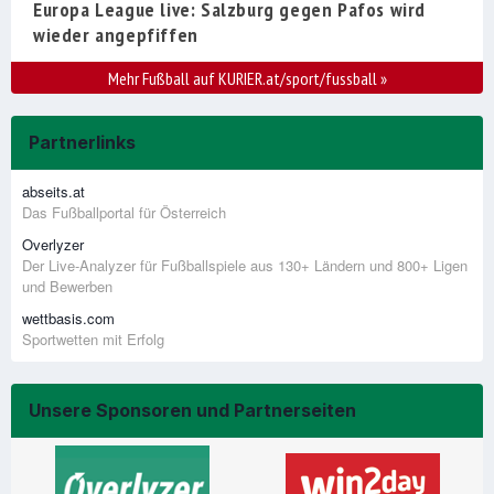
Europa League live: Salzburg gegen Pafos wird
wieder angepfiffen
Mehr Fußball auf KURIER.at/sport/fussball
»
Partnerlinks
abseits.at
Das Fußballportal für Österreich
Overlyzer
Der Live-Analyzer für Fußballspiele aus 130+ Ländern und 800+ Ligen
und Bewerben
wettbasis.com
Sportwetten mit Erfolg
Unsere Sponsoren und Partnerseiten