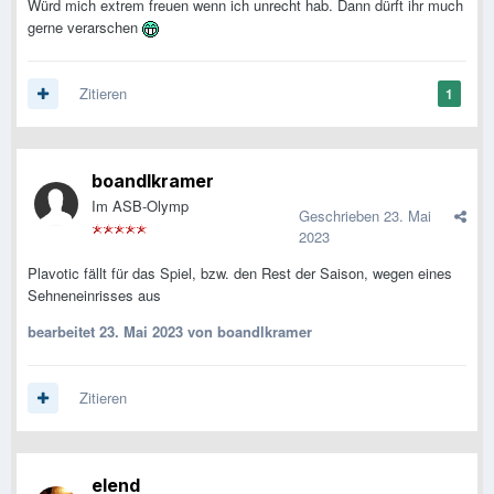
Würd mich extrem freuen wenn ich unrecht hab. Dann dürft ihr much
gerne verarschen
Zitieren
1
boandlkramer
Im ASB-Olymp
Geschrieben
23. Mai
2023
Plavotic fällt für das Spiel, bzw. den Rest der Saison, wegen eines
Sehneneinrisses aus
bearbeitet
23. Mai 2023
von boandlkramer
Zitieren
elend