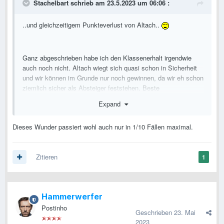
Stachelbart
schrieb am 23.5.2023 um 06:06 :
..und gleichzeitigem Punkteverlust von Altach..
Ganz abgeschrieben habe ich den Klassenerhalt irgendwie
auch noch nicht. Altach wiegt sich quasi schon in Sicherheit
und wir können im Grunde nur noch gewinnen, da wir eh schon
ziemlich sicher als Absteiger feststehen. Beste
Voraussetzungen also für das Wunder..
Expand
So, und das wars auch schon wieder mit den morgentlichen
Träumereien..
Dieses Wunder passiert wohl auch nur in 1/10 Fällen maximal.
Zitieren
1
Hammerwerfer
Postinho
Geschrieben
23. Mai
2023