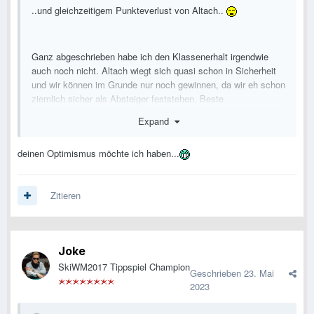
..und gleichzeitigem Punkteverlust von Altach..
Ganz abgeschrieben habe ich den Klassenerhalt irgendwie
auch noch nicht. Altach wiegt sich quasi schon in Sicherheit
und wir können im Grunde nur noch gewinnen, da wir eh schon
ziemlich sicher als Absteiger feststehen. Beste
Voraussetzungen also für das Wunder..
Expand
So, und das wars auch schon wieder mit den morgentlichen
Träumereien..
deinen Optimismus möchte ich haben...
Zitieren
Joke
SkiWM2017 Tippspiel Champion
Geschrieben
23. Mai
2023