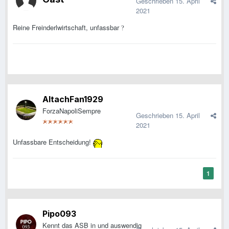
Geschrieben
15. April
2021
Reine Freinderlwirtschaft, unfassbar
?
AltachFan1929
ForzaNapoliSempre
Geschrieben
15. April
2021
Unfassbare Entscheidung!
1
Pipo093
Kennt das ASB in und auswendig