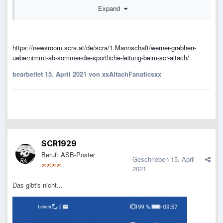
Expand
Der Bregenzerwälder kehrt in die CASHPOINT Arena
zurück.
https://newsroom.scra.at/de/scra/1.Mannschaft/werner-grabherr-
uebernimmt-ab-sommer-die-sportliche-leitung-beim-scr-altach/
bearbeitet
15. April 2021
von xxAltachFanaticsxx
SCR1929
Beruf: ASB-Poster
Geschrieben
15. April
2021
Das gibt's nicht...