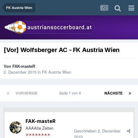
FK Austria Wien
[Vor] Wolfsberger AC - FK Austria Wien
Von
FAK-masteR
2. Dezember 2015
in
FK Austria Wien
VORHERIGE
Seite 1 von 4
NÄCHSTE
FAK-masteR
AAAAlte Zeiten
Geschrieben
2. Dezember
2015