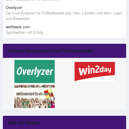
Overlyzer
Der Live-Analyzer für Fußballspiele aus 130+ Ländern und 800+ Ligen
und Bewerben
wettbasis.com
Sportwetten mit Erfolg
Unsere Sponsoren und Partnerseiten
Wer ist Online