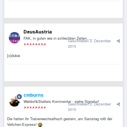
DeusAustria
FAK, in guten wie in schlechten Zeiten.....
Geschrieben
2. Dezember
2015
[x]dubai
cmburns
Waldorf&Statlers Kommentar - siehe Signatur!
Geschrieben
2. Dezember
2015
Die hatten ihr Trainerwechselhoch gestern, am Samstag rollt der
Veilchen-Express!