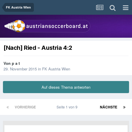
FK Austria Wien
[Nach] Ried - Austria 4:2
Von
p a t
29. November 2015
in
FK Austria Wien
Auf dieses Thema antworten
VORHERIGE
Seite 1 von 9
NÄCHSTE