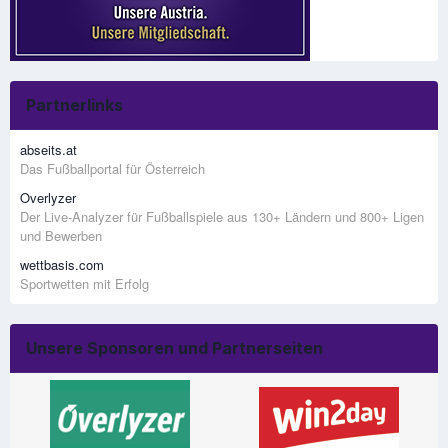
Partnerlinks
abseits.at
Das Fußballportal für Österreich
Overlyzer
Der Live-Analyzer für Fußballspiele aus 130+ Ländern und 800+ Ligen
und Bewerben
wettbasis.com
Sportwetten mit Erfolg
Unsere Sponsoren und Partnerseiten