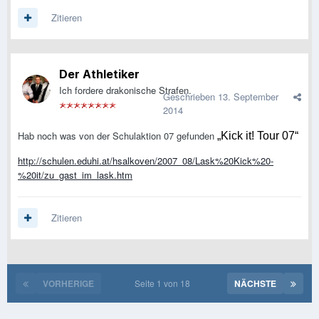
Zitieren
Der Athletiker
Ich fordere drakonische Strafen.
Geschrieben
13. September
2014
Hab noch was von der Schulaktion 07 gefunden
„Kick it! Tour 07“
http://schulen.eduhi.at/hsalkoven/2007_08/Lask%20Kick%20-
%20it/zu_gast_im_lask.htm
Zitieren
VORHERIGE
Seite 1 von 18
NÄCHSTE