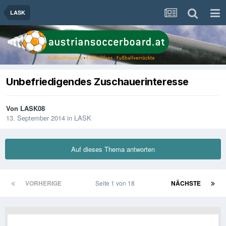
LASK
Unbefriedigendes Zuschauerinteresse
Von
LASK08
13. September 2014
in
LASK
Auf dieses Thema antworten
VORHERIGE
Seite 1 von 18
NÄCHSTE