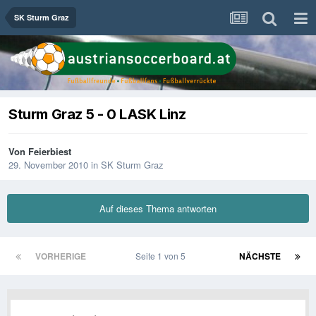
SK Sturm Graz
Sturm Graz 5 - 0 LASK Linz
Von
Feierbiest
29. November 2010
in
SK Sturm Graz
Auf dieses Thema antworten
VORHERIGE
Seite 1 von 5
NÄCHSTE