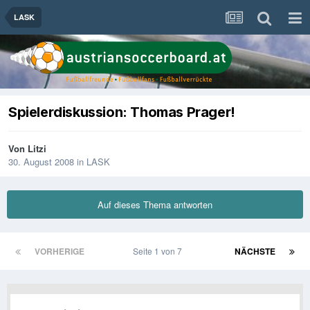
LASK
Spielerdiskussion: Thomas Prager!
Von
Litzi
30. August 2008
in
LASK
Auf dieses Thema antworten
VORHERIGE
Seite 1 von 7
NÄCHSTE