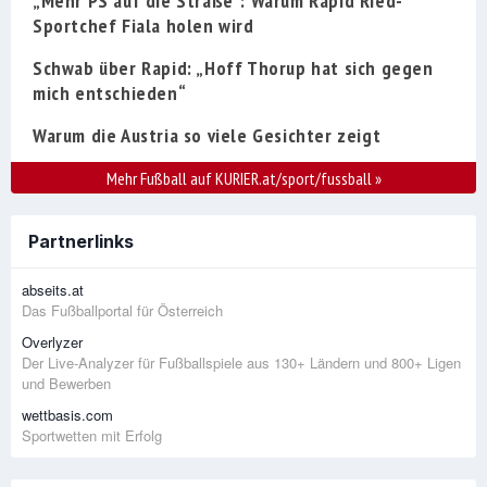
„Mehr PS auf die Straße“: Warum Rapid Ried-
Sportchef Fiala holen wird
Schwab über Rapid: „Hoff Thorup hat sich gegen
mich entschieden“
Warum die Austria so viele Gesichter zeigt
Mehr Fußball auf KURIER.at/sport/fussball
»
Partnerlinks
abseits.at
Das Fußballportal für Österreich
Overlyzer
Der Live-Analyzer für Fußballspiele aus 130+ Ländern und 800+ Ligen
und Bewerben
wettbasis.com
Sportwetten mit Erfolg