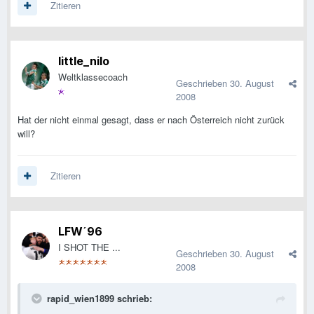
Zitieren
little_nilo
Weltklassecoach
Geschrieben
30. August
2008
Hat der nicht einmal gesagt, dass er nach Österreich nicht zurück
will?
Zitieren
LFW´96
I SHOT THE ...
Geschrieben
30. August
2008
rapid_wien1899 schrieb: