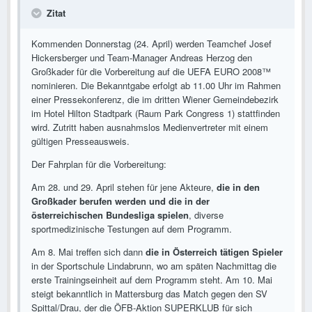
Zitat
Kommenden Donnerstag (24. April) werden Teamchef Josef
Hickersberger und Team-Manager Andreas Herzog den
Großkader für die Vorbereitung auf die UEFA EURO 2008™
nominieren. Die Bekanntgabe erfolgt ab 11.00 Uhr im Rahmen
einer Pressekonferenz, die im dritten Wiener Gemeindebezirk
im Hotel Hilton Stadtpark (Raum Park Congress 1) stattfinden
wird. Zutritt haben ausnahmslos Medienvertreter mit einem
gültigen Presseausweis.
Der Fahrplan für die Vorbereitung:
Am 28. und 29. April stehen für jene Akteure,
die in den
Großkader berufen werden und die in der
österreichischen Bundesliga spielen
, diverse
sportmedizinische Testungen auf dem Programm.
Am 8. Mai treffen sich dann
die in Österreich tätigen Spieler
in der Sportschule Lindabrunn, wo am späten Nachmittag die
erste Trainingseinheit auf dem Programm steht. Am 10. Mai
steigt bekanntlich in Mattersburg das Match gegen den SV
Spittal/Drau, der die ÖFB-Aktion SUPERKLUB für sich