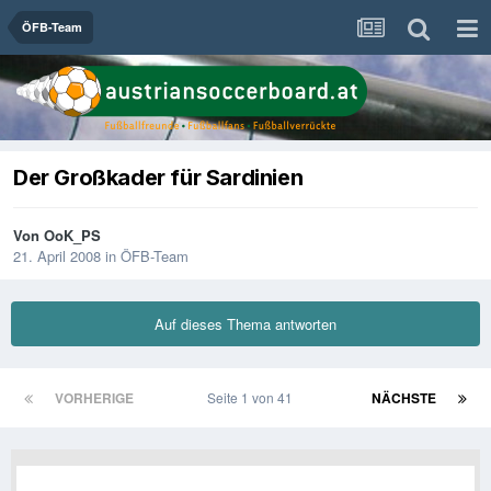
ÖFB-Team
Der Großkader für Sardinien
Von
OoK_PS
21. April 2008
in
ÖFB-Team
Auf dieses Thema antworten
VORHERIGE
Seite 1 von 41
NÄCHSTE