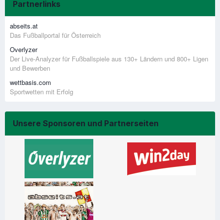
Partnerlinks
abseits.at
Das Fußballportal für Österreich
Overlyzer
Der Live-Analyzer für Fußballspiele aus 130+ Ländern und 800+ Ligen
und Bewerben
wettbasis.com
Sportwetten mit Erfolg
Unsere Sponsoren und Partnerseiten