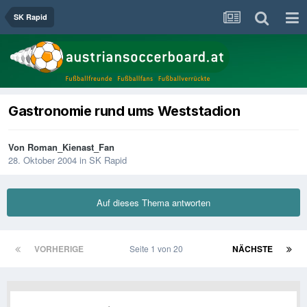
SK Rapid
Gastronomie rund ums Weststadion
Von
Roman_Kienast_Fan
28. Oktober 2004
in
SK Rapid
Auf dieses Thema antworten
VORHERIGE
Seite 1 von 20
NÄCHSTE