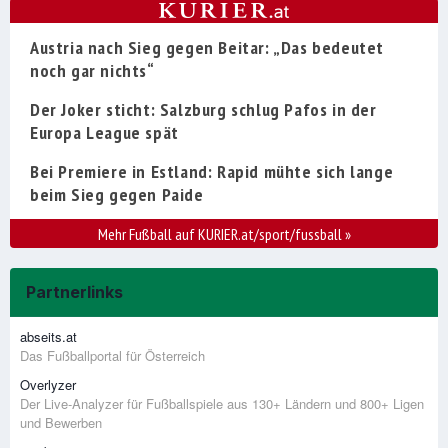
Austria nach Sieg gegen Beitar: „Das bedeutet
noch gar nichts“
Der Joker sticht: Salzburg schlug Pafos in der
Europa League spät
Bei Premiere in Estland: Rapid mühte sich lange
beim Sieg gegen Paide
Mehr Fußball auf KURIER.at/sport/fussball
»
Partnerlinks
abseits.at
Das Fußballportal für Österreich
Overlyzer
Der Live-Analyzer für Fußballspiele aus 130+ Ländern und 800+ Ligen
und Bewerben