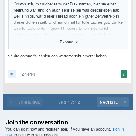
Obwohl ich, mit sicher 80% der Diskutanten, hier nie einer
Meinung war, und ich auch sehr selten was geschrieben hab,
weil sinnlos, war dieser Thread doch ein guter Zeitvertreib in
dieser Scheisszeit. Und manchmal für tolle Lacher gut. Danke
an alle, welche da mitgewirkt haben. Einen möchte ich
dennoch hervorheben. Denn, auch wenn mir großteils diese
Pandemie am Arsch vorbei gegangen ist, jetzt Angstmässig,
Expand
gab es einen Fixtermin in dieser Zeit.
als die corona-fallzahlen den wetterbericht ersetzt haben ...
Danke
für die täglichen Zahlen.
@LiamG
Da hab ich echt zeitweise schon darauf gewartet, wie denn die
Entwicklung ist.
Zitieren
2
VORHERIGE
Seite 1 von 2
NÄCHSTE
Join the conversation
You can post now and register later. If you have an account,
sign in
now
to post with your account.