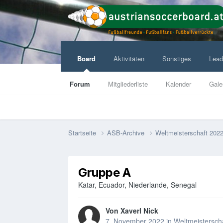
Board
Aktivitäten
Sonstiges
Lead
Forum
Mitgliederliste
Kalender
Gale
Startseite
ASB-Archive
Weltmeisterschaft 2022
Gruppe A
Katar, Ecuador, Niederlande, Senegal
Von
Xaverl Nick
7. November 2022
in
Weltmeisterscha