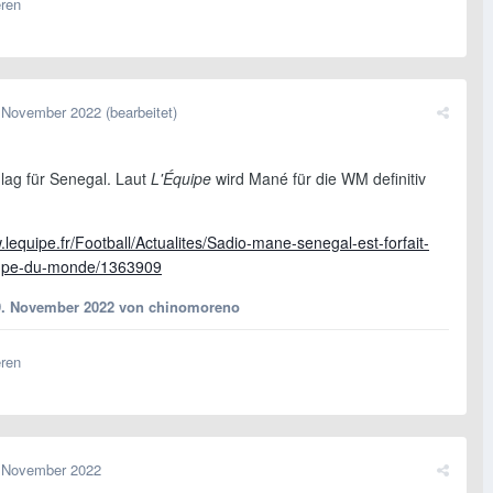
eren
 November 2022
(bearbeitet)
lag für Senegal. Laut
L'Équipe
wird Mané für die WM definitiv
.lequipe.fr/Football/Actualites/Sadio-mane-senegal-est-forfait-
oupe-du-monde/1363909
9. November 2022
von chinomoreno
eren
 November 2022