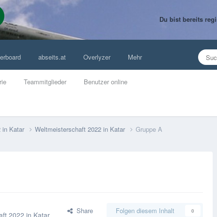
Du bist bereits re
erboard
abseits.at
Overlyzer
Mehr
rie
Teammitglieder
Benutzer online
 in Katar
Weltmeisterschaft 2022 in Katar
Gruppe A
Share
Folgen diesem Inhalt
0
ft 2022 in Katar