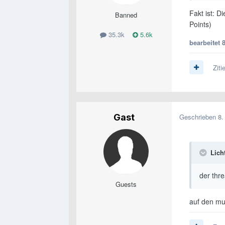
Fakt ist: D
Banned
Points)
35.3k
5.6k
bearbeitet
Ziti
Gast
Geschrieben
8.
Lich
der thre
Guests
auf den mu