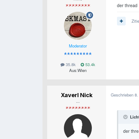
der thread 
Ziti
Moderator
35.8k
53.4k
Aus:
Wien
Xaverl Nick
Geschrieben
8.
...
Lich
der thre