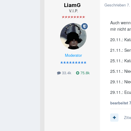
LiamG
Geschrieben
7.
V.I.P.
Auch wenn 
mir nicht 
20.11.: Kat
21.11.: Se
Moderator
25.11.: Kat
25.11.: Ni
33.4k
75.8k
29.11.: Nie
29.11.: Ec
bearbeitet
Ziti