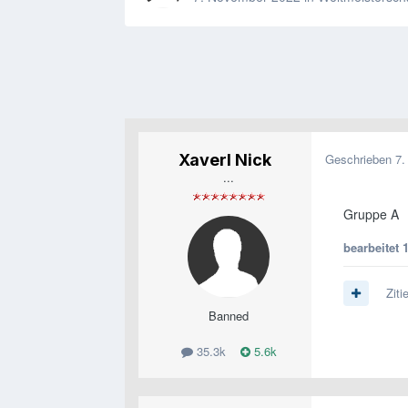
Xaverl Nick
Geschrieben
7.
...
Gruppe A
bearbeitet
Ziti
Banned
35.3k
5.6k