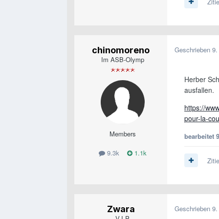
Ziti
chinomoreno
Geschrieben
9.
Im ASB-Olymp
Herber Sch
ausfallen.
https://www
pour-la-c
Members
bearbeitet
9.3k
1.1k
Ziti
Zwara
Geschrieben
9.
V.I.P.