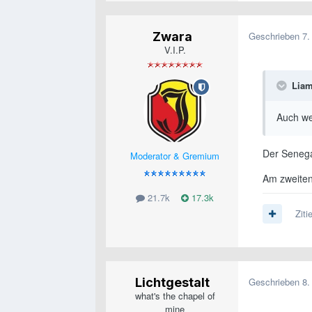
Zwara
Geschrieben
7.
V.I.P.
Lia
Auch we
Der Senega
Moderator & Gremium
Am zweiten
21.7k
17.3k
Ziti
Lichtgestalt
Geschrieben
8.
what's the chapel of
mine