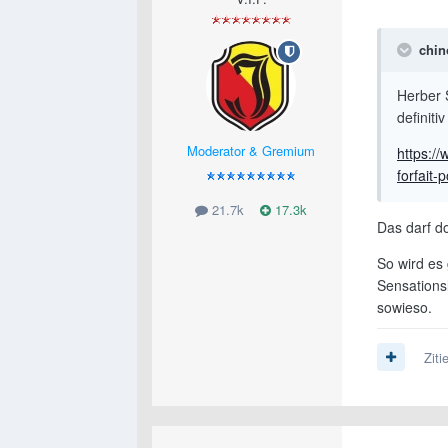
chi
Herber 
definitiv
Moderator & Gremium
https://
forfait
21.7k
17.3k
Das darf d
So wird es
Sensationsl
sowieso.
Ziti