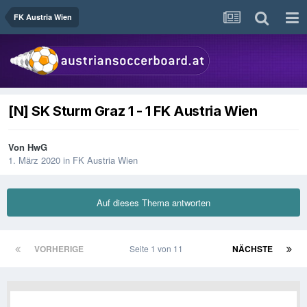
FK Austria Wien
[N] SK Sturm Graz 1 - 1 FK Austria Wien
Von
HwG
1. März 2020
in
FK Austria Wien
Auf dieses Thema antworten
VORHERIGE
Seite 1 von 11
NÄCHSTE