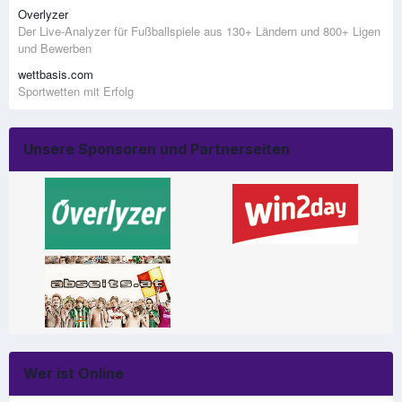
Overlyzer
Der Live-Analyzer für Fußballspiele aus 130+ Ländern und 800+ Ligen
und Bewerben
wettbasis.com
Sportwetten mit Erfolg
Unsere Sponsoren und Partnerseiten
Wer ist Online