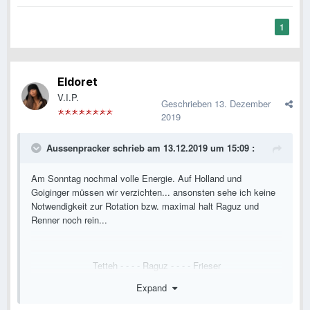
1
Eldoret
V.I.P.
Geschrieben
13. Dezember
2019
Aussenpracker
schrieb am 13.12.2019 um 15:09 :
Am Sonntag nochmal volle Energie. Auf Holland und
Goiginger müssen wir verzichten... ansonsten sehe ich keine
Notwendigkeit zur Rotation bzw. maximal halt Raguz und
Renner noch rein...
Tetteh - - - - Raguz - - - - Frieser
Expand
Renner - - Michorl - -
Müller
Wiesinger - - Ranftl