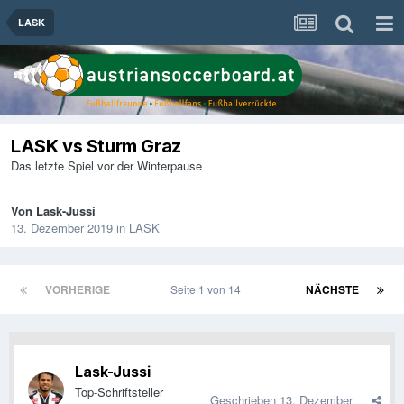
LASK
LASK vs Sturm Graz
Das letzte Spiel vor der Winterpause
Von
Lask-Jussi
13. Dezember 2019
in
LASK
VORHERIGE
Seite 1 von 14
NÄCHSTE
Lask-Jussi
Top-Schriftsteller
Geschrieben
13. Dezember