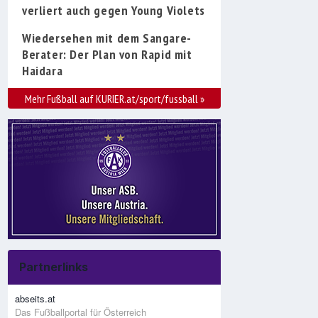
verliert auch gegen Young Violets
Wiedersehen mit dem Sangare-
Berater: Der Plan von Rapid mit
Haidara
Mehr Fußball auf KURIER.at/sport/fussball
»
Partnerlinks
abseits.at
Das Fußballportal für Österreich