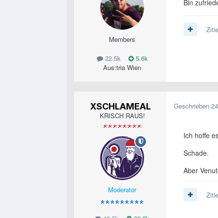
Bin zufrie
Ziti
Members
22.5k
5.6k
Aus:
tria Wien
XSCHLAMEAL
Geschrieben
24
KRISCH RAUS!
Ich hoffe e
Schade.
Aber Venuto
Moderator
Ziti