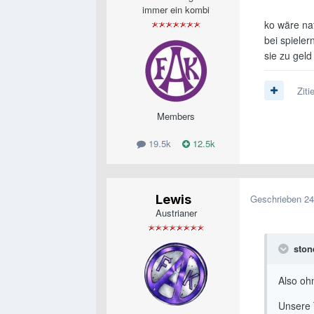
immer ein kombi
ko wäre na
bei spiele
sie zu gel
Ziti
Members
19.5k
12.5k
Lewis
Geschrieben
24
Austrianer
ston
Also oh
Unsere T