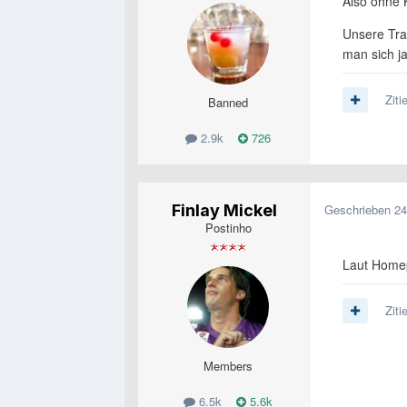
Also ohne K
Unsere Tran
man sich ja
Ziti
Banned
2.9k
726
Finlay Mickel
Geschrieben
24
Postinho
Laut Homep
Ziti
Members
6.5k
5.6k