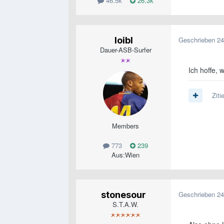
46.5k
26.3k
loibl
Geschrieben
24
Dauer-ASB-Surfer
Ich hoffe, 
Ziti
Members
773
239
Aus:
Wien
stonesour
Geschrieben
24
S.T.A.W.