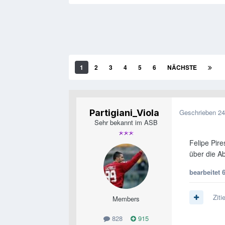
1
2
3
4
5
6
NÄCHSTE
Partigiani_Viola
Geschrieben
24
Sehr bekannt im ASB
Felipe Pire
über die A
bearbeitet
Ziti
Members
828
915