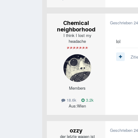
Chemical
Geschrieben
24
neighborhood
I think I lost my
headache
lol
Ziti
Members
18.6k
3.2k
Aus:
Wien
ozzy
Geschrieben
24
der letzte wagen ist