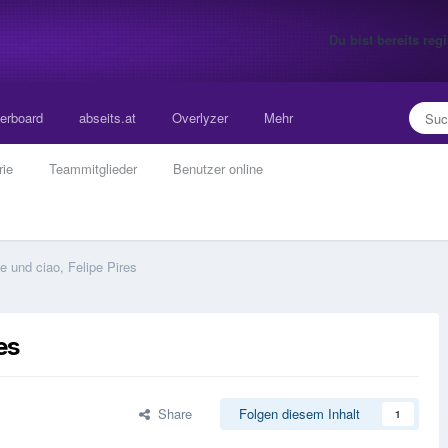
Du bist bereits re
erboard
abseits.at
Overlyzer
Mehr
rie
Teammitglieder
Benutzer online
 und ciao, Felipe Pires
es
Share
Folgen diesem Inhalt
1