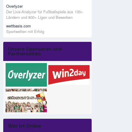
Overlyzer
Der Live-Analyzer für Fußballspiele aus 130+
Ländern und 800+ Ligen und Bewerben
wettbasis.com
Sportwetten mit Erfolg
Unsere Sponsoren und
Partnerseiten
Wer ist Online