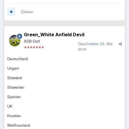
Zitieren
Green_White Anfield Devil
ASB-Gott
Geschrieben
23. Mai
2016
Deutschland
Ungarn
Slowakei
Slowenien
Spanien
UK
Kroatien
Weißrussland