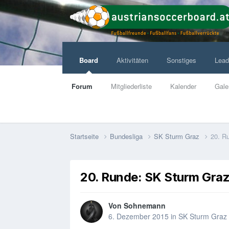
Board
Aktivitäten
Sonstiges
Lead
Forum
Mitgliederliste
Kalender
Gale
Startseite
Bundesliga
SK Sturm Graz
20. R
20. Runde: SK Sturm Graz
Von
Sohnemann
6. Dezember 2015
in
SK Sturm Graz