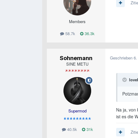
Ziti
Members
58.7k
36.3k
Sohnemann
Geschrieben
6.
SINE METU
love
Potzma
Na ja, von
Supermod
ist es die 
40.5k
31k
Ziti