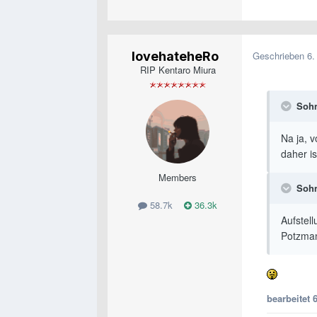
lovehateheRo
Geschrieben
6.
RIP Kentaro Miura
Sohn
Na ja, 
daher i
Members
Sohn
58.7k
36.3k
Aufstel
Potzman
bearbeitet