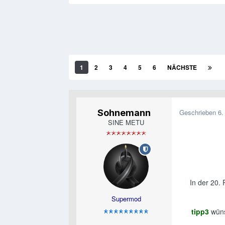
1
2
3
4
5
6
NÄCHSTE
Sohnemann
Geschrieben
6.
SINE METU
In der 20.
Supermod
tipp3
wüns