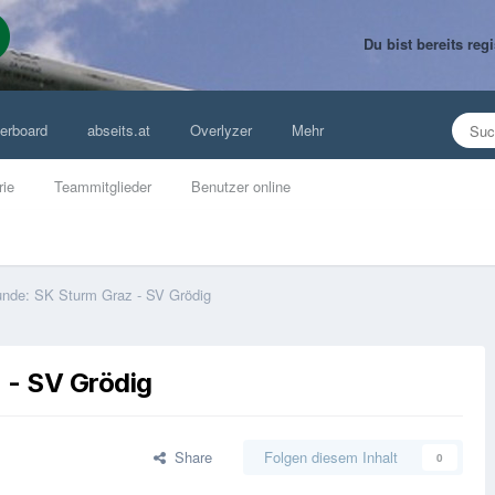
Du bist bereits re
erboard
abseits.at
Overlyzer
Mehr
rie
Teammitglieder
Benutzer online
unde: SK Sturm Graz - SV Grödig
 - SV Grödig
Share
Folgen diesem Inhalt
0