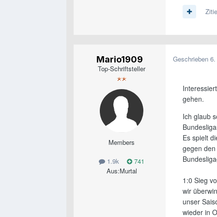
Ziti
Mario1909
Geschrieben
6.
Top-Schriftsteller
Interessie
gehen.
Ich glaub s
Bundesligas
Es spielt d
Members
gegen den 
Bundesliga
1.9k
741
Aus:
Murtal
1:0 Sieg v
wir überwin
unser Saiso
wieder in 