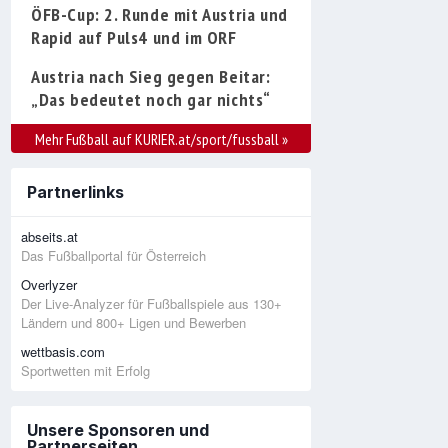
ÖFB-Cup: 2. Runde mit Austria und
Rapid auf Puls4 und im ORF
Austria nach Sieg gegen Beitar:
„Das bedeutet noch gar nichts“
Mehr Fußball auf KURIER.at/sport/fussball
»
Partnerlinks
abseits.at
Das Fußballportal für Österreich
Overlyzer
Der Live-Analyzer für Fußballspiele aus 130+
Ländern und 800+ Ligen und Bewerben
wettbasis.com
Sportwetten mit Erfolg
Unsere Sponsoren und
Partnerseiten