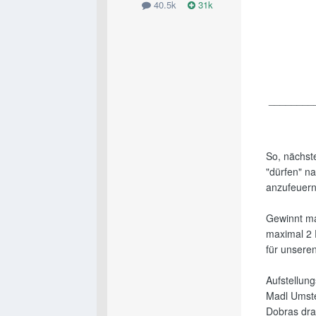
40.5k
31k
________
So, nächst
"dürfen" n
anzufeuern
Gewinnt ma
maximal 2 P
für unseren
Aufstellun
Madl Umste
Dobras dra