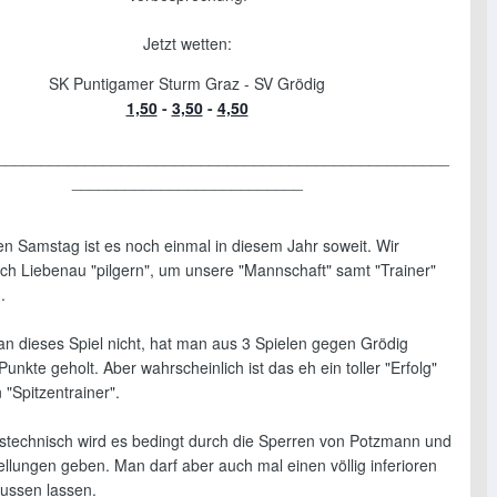
Jetzt wetten:
SK Puntigamer Sturm Graz - SV Grödig
1,50
-
3,50
-
4,50
___________________________________________________
__________________________
en Samstag ist es noch einmal in diesem Jahr soweit. Wir
ach Liebenau "pilgern", um unsere "Mannschaft" samt "Trainer"
.
n dieses Spiel nicht, hat man aus 3 Spielen gegen Grödig
unkte geholt. Aber wahrscheinlich ist das eh ein toller "Erfolg"
 "Spitzentrainer".
gstechnisch wird es bedingt durch die Sperren von Potzmann und
llungen geben. Man darf aber auch mal einen völlig inferioren
ussen lassen.