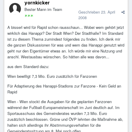
yornkicker
Bester Mann im Team
Geschrieben
23. April
2008
A bisserl wird für Rapid schon rausschaun... Wobei wem gehört jetzt
wirklich das Hanappi? Der Stadt Wien? Der Stadthalle? Im Standard
ist zu diesem Thema zumindest folgendes zu finden. Ich denk mir
die ganzen Diskussionen für was und wem das Hanappi genutzt wird
geht nur den Eigentümer etwas an. Ich würde mir eine Nutzung und
anschl. Westausbau wünschen. So hätten alle was davon...
aus dem Standard dazu:
Wien bewilligt 7,3 Mio. Euro zusätzlich für Fanzonen
Für Adaptierung des Hanappi-Stadions zur Fanzone - Kein Geld an
Rapid
Wien - Wien stockt die Ausgaben für die geplanten Fanzonen
während der Fußball-Europameisterschaft im Juni deutlich auf. Im
Sportausschuss des Gemeinderates wurden 7,3 Mio. Euro
zusätzlich beschlossen. Grüne und ÖVP lehnten die Maßnahme ab,
halten sich allerdings ihr Abstimmungsverhalten für die
Gemeinderatssitzung am 8. Mai noch offen.