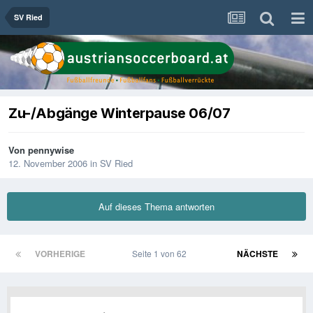
SV Ried
Zu-/Abgänge Winterpause 06/07
Von
pennywise
12. November 2006
in
SV Ried
Auf dieses Thema antworten
VORHERIGE
Seite 1 von 62
NÄCHSTE