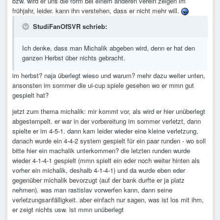
bzw. wird er uns die form bei einem anderen verein zeigen im
frühjahr, leider. kann ihn verstehen, dass er nicht mehr will.
StudiFanOfSVR schrieb:
Ich denke, dass man Michalik abgeben wird, denn er hat den
ganzen Herbst über nichts gebracht.
im herbst? naja überlegt wieso und warum? mehr dazu weiter unten,
ansonsten im sommer die ui-cup spiele gesehen wo er mmn gut
gespielt hat?
jetzt zum thema michalik: mir kommt vor, als wird er hier unüberlegt
abgestempelt. er war in der vorbereitung im sommer verletzt, dann
spielte er im 4-5-1. dann kam leider wieder eine kleine verletzung,
danach wurde ein 4-4-2 system gespielt für ein paar runden - wo soll
bitte hier ein machalik unterkommen? die letzten runden wurde
wieder 4-1-4-1 gespielt (mmn spielt ein eder noch weiter hinten als
vorher ein michalik, deshalb 4-1-4-1) und da wurde eben eder
gegenüber michalik bevorzugt (auf der bank durfte er ja platz
nehmen). was man rastislav vorwerfen kann, dann seine
verletzungsanfälligkeit. aber einfach nur sagen, was ist los mit ihm,
er zeigt nichts usw. ist mmn unüberlegt