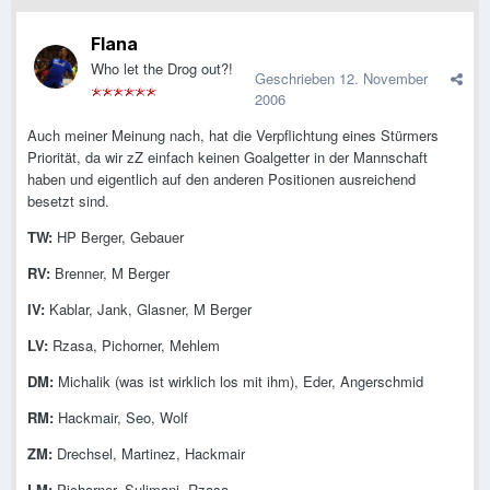
Flana
Who let the Drog out?!
Geschrieben
12. November
2006
Auch meiner Meinung nach, hat die Verpflichtung eines Stürmers
Priorität, da wir zZ einfach keinen Goalgetter in der Mannschaft
haben und eigentlich auf den anderen Positionen ausreichend
besetzt sind.
TW:
HP Berger, Gebauer
RV:
Brenner, M Berger
IV:
Kablar, Jank, Glasner, M Berger
LV:
Rzasa, Pichorner, Mehlem
DM:
Michalik (was ist wirklich los mit ihm), Eder, Angerschmid
RM:
Hackmair, Seo, Wolf
ZM:
Drechsel, Martinez, Hackmair
LM:
Pichorner, Sulimani, Rzasa