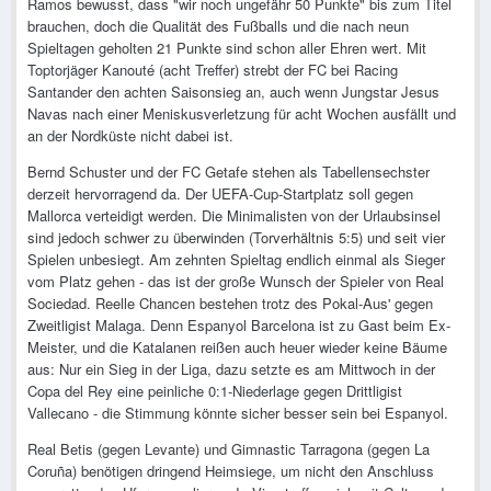
Ramos bewusst, dass "wir noch ungefähr 50 Punkte" bis zum Titel
brauchen, doch die Qualität des Fußballs und die nach neun
Spieltagen geholten 21 Punkte sind schon aller Ehren wert. Mit
Toptorjäger Kanouté (acht Treffer) strebt der FC bei Racing
Santander den achten Saisonsieg an, auch wenn Jungstar Jesus
Navas nach einer Meniskusverletzung für acht Wochen ausfällt und
an der Nordküste nicht dabei ist.
Bernd Schuster und der FC Getafe stehen als Tabellensechster
derzeit hervorragend da. Der UEFA-Cup-Startplatz soll gegen
Mallorca verteidigt werden. Die Minimalisten von der Urlaubsinsel
sind jedoch schwer zu überwinden (Torverhältnis 5:5) und seit vier
Spielen unbesiegt. Am zehnten Spieltag endlich einmal als Sieger
vom Platz gehen - das ist der große Wunsch der Spieler von Real
Sociedad. Reelle Chancen bestehen trotz des Pokal-Aus' gegen
Zweitligist Malaga. Denn Espanyol Barcelona ist zu Gast beim Ex-
Meister, und die Katalanen reißen auch heuer wieder keine Bäume
aus: Nur ein Sieg in der Liga, dazu setzte es am Mittwoch in der
Copa del Rey eine peinliche 0:1-Niederlage gegen Drittligist
Vallecano - die Stimmung könnte sicher besser sein bei Espanyol.
Real Betis (gegen Levante) und Gimnastic Tarragona (gegen La
Coruña) benötigen dringend Heimsiege, um nicht den Anschluss