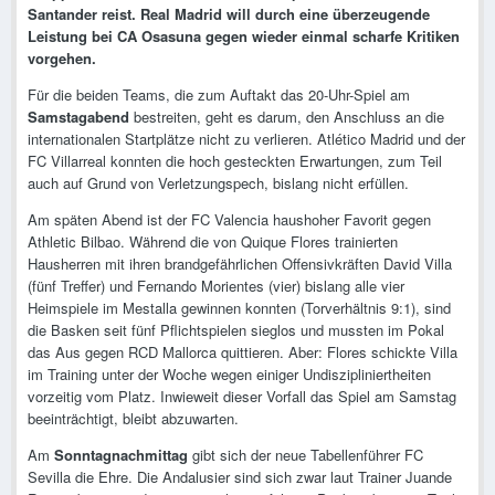
Santander reist. Real Madrid will durch eine überzeugende
Leistung bei CA Osasuna gegen wieder einmal scharfe Kritiken
vorgehen.
Für die beiden Teams, die zum Auftakt das 20-Uhr-Spiel am
Samstagabend
bestreiten, geht es darum, den Anschluss an die
internationalen Startplätze nicht zu verlieren. Atlético Madrid und der
FC Villarreal konnten die hoch gesteckten Erwartungen, zum Teil
auch auf Grund von Verletzungspech, bislang nicht erfüllen.
Am späten Abend ist der FC Valencia haushoher Favorit gegen
Athletic Bilbao. Während die von Quique Flores trainierten
Hausherren mit ihren brandgefährlichen Offensivkräften David Villa
(fünf Treffer) und Fernando Morientes (vier) bislang alle vier
Heimspiele im Mestalla gewinnen konnten (Torverhältnis 9:1), sind
die Basken seit fünf Pflichtspielen sieglos und mussten im Pokal
das Aus gegen RCD Mallorca quittieren. Aber: Flores schickte Villa
im Training unter der Woche wegen einiger Undiszipliniertheiten
vorzeitig vom Platz. Inwieweit dieser Vorfall das Spiel am Samstag
beeinträchtigt, bleibt abzuwarten.
Am
Sonntagnachmittag
gibt sich der neue Tabellenführer FC
Sevilla die Ehre. Die Andalusier sind sich zwar laut Trainer Juande