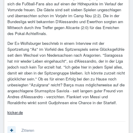
sich die Fußball-Fans also auf einen der Höhepunkte im Verlauf der
Vorrunde freuen. Die Gäste sind seit sieben Spielen ungeschlagen
und überraschten schon im Vorjahr im Camp Nou (2:2). Die in der
Bundesliga wohl bekannten D'Alessandro und Ewerthon sorgten am
Mittwoch durch ihre Treffer gegen Alicante (2:0) für das Erreichen
des Pokal-Achtelfinals.
Der Ex-Wolfsburger beschrieb in einem Interview mit der
Sportzeitung "As" im Vorfeld des Spitzenspiels seine Glücksgefühle
seit dem Wechsel von Niedersachsen nach Aragonien. "Saragossa
hat mir wieder Leben eingehaucht", so d'Alessandro, der in der Liga
jedoch noch kein Tor erzielt hat. "Ich gebe hier in jedem Spiel alles,
damit wir oben in der Spitzengruppe bleiben. Ich könnte zurzeit nicht
glücklicher sein." Ob es für einen Erfolg bei den zu Hause noch
unbesiegten "Azulgrana" reicht? Barça muss möglicherweise auf die
angeschlagene Sturmspitze Saviola - seit langem guter Freund von
Andres d'Alessandro - verzichten. Flankiert von Messi und
Ronaldinho winkt somit Gudjohnsen eine Chance in der Startelf.
kicker.de
Zitieren