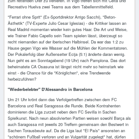
zum rettenden Ufer zu verlieren. In Vigo treffen sich mit Celta und
Recreativo Huelva zwei Teams aus dem Tabellenmittelfeld.
"Ferrari ohne Sprit" (Ex-Sportdirektor Arrigo Sacchi), "Beton-
Ästhetik" (TV-Experte Julio Cesar Iglesias) - die Kritiker lassen an
Real Madrid momentan wieder kein gutes Haar. Die Art und Weise,
wie Trainer Fabio Capello sein Team spielen lässt, überzeugt so
recht niemanden auf der iberischen Halbinsel. Da war das 1:2 zu
Hause gegen Vigo wie Wasser auf die Mühlen der Kommentatoren.
Der Pokalerfolg über Außenseiter Ecija (5:1) änderte daran wenig.
Nun geht es am Sonntagabend (19 Uhr) nach Pamplona. Das dort
beheimatete CA Osasuna ist längst nicht mehr so heimstark wie
einst - die Chance für die "Königlichen", eine Trendwende
herbeizuführen?
"Wiederbelebter" D'Alessandro in Barcelona
Um 21 Uhr krönt dann das Verfolgertreffen zwischen dem FC
Barcelona und Real Saragossa die Runde. Beide Kontrahenten
dominieren die Liga zurzeit neben dem FC Sevilla in Sachen
Spielkunst. Nach neun absolvierten Partien weisen sowohl Barça als
auch Saragossa mit jeweils 20 Treffern gemeinsam den Bestwert in
Sachen Torausbeute auf. Da die Liga laut "El País" ansonsten an
"schönem Fußball verloren und an Vulgarität zugelegt" hat, dürfen