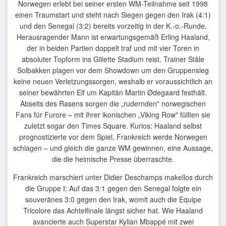
Norwegen erlebt bei seiner ersten WM-Teilnahme seit 1998
einen Traumstart und steht nach Siegen gegen den Irak (4:1)
und den Senegal (3:2) bereits vorzeitig in der K.-o.-Runde.
Herausragender Mann ist erwartungsgemäß Erling Haaland,
der in beiden Partien doppelt traf und mit vier Toren in
absoluter Topform ins Gillette Stadium reist. Trainer Ståle
Solbakken plagen vor dem Showdown um den Gruppensieg
keine neuen Verletzungssorgen, weshalb er voraussichtlich an
seiner bewährten Elf um Kapitän Martin Ødegaard festhält.
Abseits des Rasens sorgen die „rudernden" norwegischen
Fans für Furore – mit ihrer ikonischen „Viking Row" füllten sie
zuletzt sogar den Times Square. Kurios: Haaland selbst
prognostizierte vor dem Spiel, Frankreich werde Norwegen
schlagen – und gleich die ganze WM gewinnen, eine Aussage,
die die heimische Presse überraschte.
Frankreich marschiert unter Didier Deschamps makellos durch
die Gruppe I: Auf das 3:1 gegen den Senegal folgte ein
souveränes 3:0 gegen den Irak, womit auch die Equipe
Tricolore das Achtelfinale längst sicher hat. Wie Haaland
avancierte auch Superstar Kylian Mbappé mit zwei