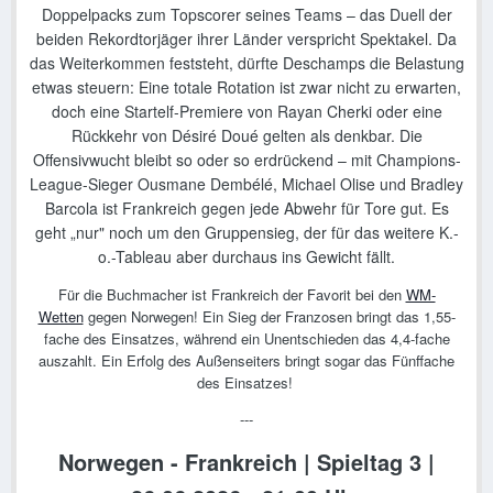
Doppelpacks zum Topscorer seines Teams – das Duell der
beiden Rekordtorjäger ihrer Länder verspricht Spektakel. Da
das Weiterkommen feststeht, dürfte Deschamps die Belastung
etwas steuern: Eine totale Rotation ist zwar nicht zu erwarten,
doch eine Startelf-Premiere von Rayan Cherki oder eine
Rückkehr von Désiré Doué gelten als denkbar. Die
Offensivwucht bleibt so oder so erdrückend – mit Champions-
League-Sieger Ousmane Dembélé, Michael Olise und Bradley
Barcola ist Frankreich gegen jede Abwehr für Tore gut. Es
geht „nur" noch um den Gruppensieg, der für das weitere K.-
o.-Tableau aber durchaus ins Gewicht fällt.
Für die Buchmacher ist Frankreich der Favorit bei den
WM-
Wetten
gegen Norwegen! Ein Sieg der Franzosen bringt das 1,55-
fache des Einsatzes, während ein Unentschieden das 4,4-fache
auszahlt. Ein Erfolg des Außenseiters bringt sogar das Fünffache
des Einsatzes!
---
Norwegen - Frankreich | Spieltag 3 |