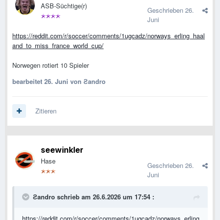
ASB-Süchtige(r)
Geschrieben
26.
Juni
https://reddit.com/r/soccer/comments/1ugcadz/norways_erling_haal
and_to_miss_france_world_cup/
Norwegen rotiert 10 Spieler
bearbeitet
26. Juni
von Ƨandro
Zitieren
seewinkler
Hase
Geschrieben
26.
Juni
Ƨandro
schrieb am 26.6.2026 um 17:54 :
https://reddit.com/r/soccer/comments/1ugcadz/norways_erling