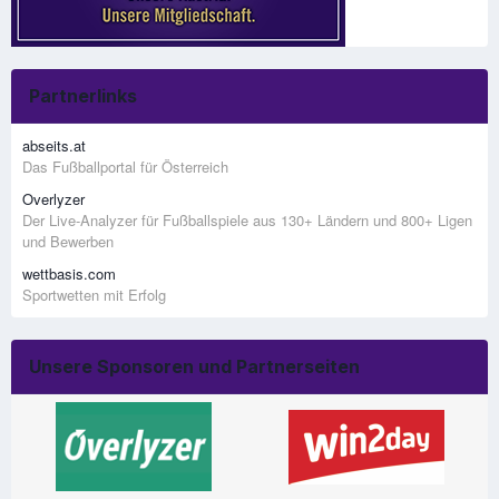
Partnerlinks
abseits.at
Das Fußballportal für Österreich
Overlyzer
Der Live-Analyzer für Fußballspiele aus 130+ Ländern und 800+ Ligen
und Bewerben
wettbasis.com
Sportwetten mit Erfolg
Unsere Sponsoren und Partnerseiten