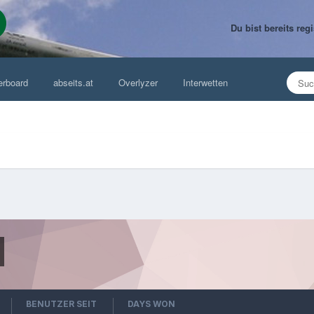
Du bist bereits re
erboard
abseits.at
Overlyzer
Interwetten
BENUTZER SEIT
DAYS WON