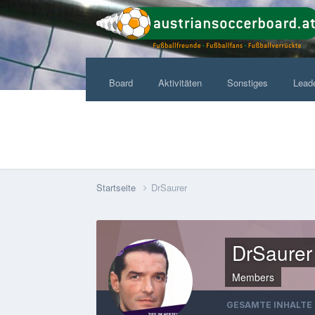
Board
Aktivitäten
Sonstiges
Lead
Startseite
DrSaurer
DrSaurer
Members
GESAMTE INHALTE