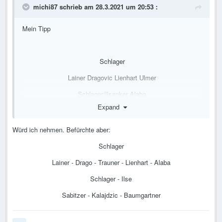
michi87
schrieb am 28.3.2021 um 20:53 :
Mein Tipp
Schlager
Lainer Dragovic Lienhart Ulmer
Schlager/Ilsanker Alaba
Expand
Lazaro Sabitzer Baumgartner
Kalajdzic
Würd ich nehmen. Befürchte aber:
Schlager
Lainer - Drago - Trauner - Lienhart - Alaba
Schlager - Ilse
Sabitzer - Kalajdzic - Baumgartner