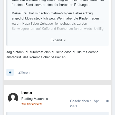
für einen Familienvater eine der härtesten Prüfungen.
Meine Frau hat mir schon mehrwöchigen Liebesentzug
angedroht.Das steck ich weg. Wenn aber die Kinder fragen
warum Papa lieber Zuhause fernschaut als zu den
Schwiegereltern auf Kaffe und Kuchen zu fahren wirds knifflig.
Jetzt weiß ich auch das Erklärungsversuche die mit" das sind
Expand
ja nicht Mal meine richtigen Eltern" beginnen ,beim Ehepartner
nicht dramatisch gut ankommen.
sag einfach, du fürchtest dich zu sehr, dass du sie mit corona
ansteckst. das kommt sicher besser an.
Zitieren
lasso
Posting-Maschine
Geschrieben
1. April
2021