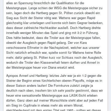
alles an Spannung hinsichtlich der Qualifikation für die
Meistergruppe. Lange schien der WSG die Meistergruppe sicher zu
sein, lagen doch die Hartberg gegen St. Pölten zurück obwohl ein
Sieg aus Sicht der Steirer nötig war. Wattens war gegen Rapid
gleichzeitig klar unterlegen und konnte sich beim Gegner bedanken,
dass dieser zahlreiche Hochkaräter ausließ. Doch Hartberg drehte
innerhalb weniger Minuten das Spiel und ging mit 3:2 in Führung.
Dies hätte bedeutet, dass die Tiroler aus der Meistergruppe fallen,
obwohl der Ausgleich gegen Rapid gelang. Der von Kara
verschossene Elfmeter in der Nachspielzeit, welcher aus unserer
Sicht natürlich erfreulich war, spielte somit für Wattens keine Rolle
mehr, dafür gelang St. Pölten kurz vor Schluss noch der Ausgleich,
wodurch die Tiroler den Klassenerhalt feiern durften und Annerl in
der Meistergruppe heuer von Diana ersetzt wird.
Apropos Annerl und Hartberg: letztes Jahr war ja ein 1:2 gegen die
Steirer der Beginn eines fürchterlichen oberen Playoffs, möge es in
dieser Saison anders laufen! Die Formkurve zuletzt zeigte ja
deutlich nach oben, insofern bin ich sehr positiv gestimmt, dass wir
heuer eine sensationelle Meistergruppe aus LASK-Sicht erleben
dürfen. Ganz oben auf meiner Wunschliste steht aber auf jeden Fall
ein Sieg im Cupfinale in etwas mehr als einem Monat,
gleichbedeutend mit dem ersten Titel seit 1965 - sollten wir dieses