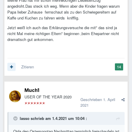
Meine Frau hat mir schon mehrwöchigen Liebesentzug
angedroht.Das steck ich weg. Wenn aber die Kinder fragen warum
Papa lieber Zuhause fernschaut als zu den Schwiegereltern auf
Kaffe und Kuchen zu fahren wirds knifflig.
Jetzt weiß ich auch das Erklärungsversuche die mit" das sind ja
nicht Mal meine richtigen Eltern" beginnen ,beim Ehepartner nicht
dramatisch gut ankommen.
Zitieren
14
Much1
USER OF THE YEAR 2020
Geschrieben
1. April
2021
lasso
schrieb am 1.4.2021 um 10:04 :
Oida den Ostersonntag Nachmittag terminlich freischaufeln ist