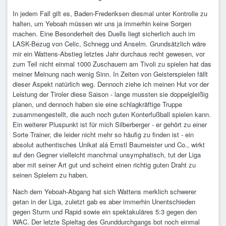
In jedem Fall gilt es, Baden-Frederiksen diesmal unter Kontrolle zu
halten, um Yeboah müssen wir uns ja immerhin keine Sorgen
machen. Eine Besonderheit des Duells liegt sicherlich auch im
LASK-Bezug von Celic, Schnegg und Anselm. Grundsätzlich wäre
mir ein Wattens-Abstieg letztes Jahr durchaus recht gewesen, vor
zum Teil nicht einmal 1000 Zuschauern am Tivoli zu spielen hat das
meiner Meinung nach wenig Sinn. In Zeiten von Geisterspielen fällt
dieser Aspekt natürlich weg. Dennoch ziehe ich meinen Hut vor der
Leistung der Tiroler diese Saison - lange mussten sie doppelgleißig
planen, und dennoch haben sie eine schlagkräftige Truppe
zusammengestellt, die auch noch guten Konterfußball spielen kann.
Ein weiterer Pluspunkt ist für mich Silberberger - er gehört zu einer
Sorte Trainer, die leider nicht mehr so häufig zu finden ist - ein
absolut authentisches Unikat alá Ernstl Baumeister und Co., wirkt
auf den Gegner vielleicht manchmal unsymphatisch, tut der Liga
aber mit seiner Art gut und scheint einen richtig guten Draht zu
seinen Spielern zu haben.
Nach dem Yeboah-Abgang hat sich Wattens merklich schwerer
getan in der Liga, zuletzt gab es aber immerhin Unentschieden
gegen Sturm und Rapid sowie ein spektakuläres 5:3 gegen den
WAC. Der letzte Spieltag des Grunddurchgangs bot noch einmal