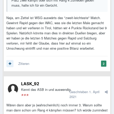
Platz zwei kämpft oder sich mit Rang 4 zufrieden geben
muss, halte ich für ein Gerücht.
Naja, am Zettel ist WSG auswärts das "zweit-leichteste" Match.
Gewinnt Rapid gegen den WAC, was sie die letzten Male gemacht
haben und wir verlieren in Tirol, hätten wir 4 Punkte Rückstand bei 9
Spielen. Natürlich könnte man dies in direkten Duellen biegen, aber
wir haben je die letzten 5 Matches gegen Rapid und Salzburg
verloren, mir fehlt der Glaube, dass hier auf einmal so ein
Umschwung eintrifft und man eine positive Bilanz erarbeitet.
Zitieren
2
LASK_92
Kennt das ASB in und auswendig
Geschrieben
1. April
2021
Wären dann aber ja (wahrscheinlich) noch immer 3. Warum sollte
man dann schon um Rang 4 kämpfen müssen? Ich würde zumindest