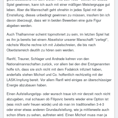
Spiel gewinnen, kann ich auch mit einer mäßigen Meistergruppe gut
leben. Aber die Mannschaft geht ohnehin in jedes Spiel mit der
Einstellung, dieses unbedingt gewinnen zu müssen, insofern bin ich
davon überzeugt, dass wir in beiden Bewerben eine gute Figur
abgeben werden.
Auch Thalhammer scheint topmotiviert zu sein, im letzten Spiel hat
es ihn ja bereits bei einem Abseitstor unserer Manschafft "zerlegt",
nächste Woche rechne ich mit Jubelschreien, die bis nach
Oberösterreich deutlih zu hören sein werden.
Ranftl, Trauner, Schlager und Andrade kehren von den
Nationalmannschaften zurück, vor allem bei den drei Erstgenannten
hoffe ich, dass sie sich nicht mit dem Fodakick infiziert haben,
anderfalls stehen Michorl und Co. hoffentlich rechtzeitig mit der
LASK-Impfung bereit. Vor allem Ranfl wird einiges an überschüssiger
Energie abzubauen haben.
Einen Aufstellungstipp- oder wunsch traue ich mir derzeit noch nicht
abzugeben, mal schauen ob Filipovic bereits wieder eine Option ist
(was mich sehr freuen würde) und ob man im traditionellen 3-4-3
oder einer etwas anderen Grundaufstellung, wie ja mittlerweile auch
schon öfters zu sehen, auftreten wird. Einen Michorl muss man ja