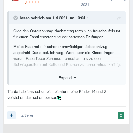
2021
lasso
schrieb am 1.4.2021 um 10:04 :
Oida den Ostersonntag Nachmittag terminlich freischaufeln ist
für einen Familienvater eine der härtesten Prüfungen.
Meine Frau hat mir schon mehrwöchigen Liebesentzug
angedroht.Das steck ich weg. Wenn aber die Kinder fragen
warum Papa lieber Zuhause fernschaut als zu den
Schwiegereltern auf Kaffe und Kuchen zu fahren wirds knifflig.
Jetzt weiß ich auch das Erklärungsversuche die mit" das sind
Expand
ja nicht Mal meine richtigen Eltern" beginnen ,beim Ehepartner
nicht dramatisch gut ankommen.
Tja da hab ichs schon bisl leichter meine Kinder 16 und 21
verstehen das schon besser.
Zitieren
2