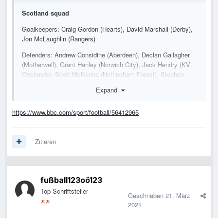
Scotland squad
Goalkeepers: Craig Gordon (Hearts), David Marshall (Derby),
Jon McLaughlin (Rangers)
Defenders: Andrew Considine (Aberdeen), Declan Gallagher
(Motherwell), Grant Hanley (Norwich City), Jack Hendry (KV
Oostende), Scott McKenna (Nottingham Forest), Stephen
O'Donnell (Motherwell), Liam Palmer (Sheffield Wednesday),
Expand
Andy Robertson (Liverpool), Greg Taylor (Celtic), Kieran
Tierney (Arsenal)
https://www.bbc.com/sport/football/56412965
Midfielders: Stuart Armstrong (Southampton), Ryan Christie
(Celtic), John Fleck (Sheffield United), Ryan Jack (Rangers),
John McGinn (Aston Villa), Callum McGregor (Celtic), Kenny
Zitieren
McLean (Norwich City), Scott McTominay (Manchester United)
Forwards: Che Adams (Southampton), Lyndon Dykes (Queens
Park Rangers), Ryan Fraser (Newcastle), Oli McBurnie
fußball123oö123
(Sheffield United), Kevin Nisbet (Hibernian)
Top-Schriftsteller
Geschrieben
21. März
2021