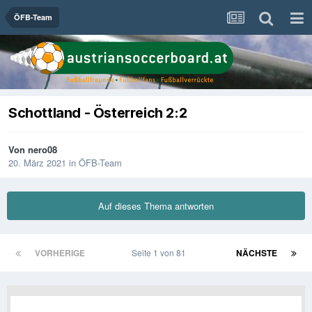
ÖFB-Team
Schottland - Österreich 2:2
Von
nero08
20. März 2021
in
ÖFB-Team
Auf dieses Thema antworten
VORHERIGE
Seite 1 von 81
NÄCHSTE