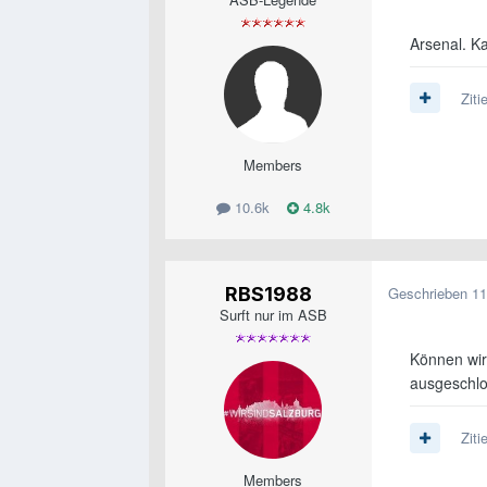
Arsenal. K
Ziti
Members
10.6k
4.8k
RBS1988
Geschrieben
11
Surft nur im ASB
Können wir
ausgeschl
Ziti
Members