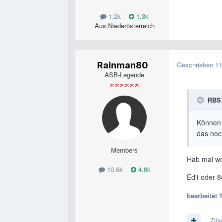
1.2k
1.3k
Aus:
Niederösterreich
Rainman80
Geschrieben
11
ASB-Legende
RBS
Können 
das noc
Members
Hab mal wo 
10.6k
4.8k
Edit oder 8
bearbeitet
Ziti