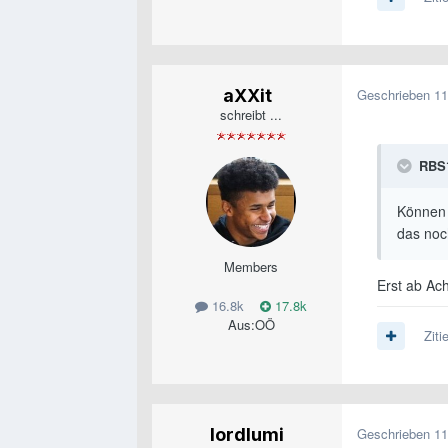
aXXit
Geschrieben
11
schreibt ...
RBS
Können 
das noc
Members
Erst ab Ach
16.8k
17.8k
Aus:
OÖ
Ziti
lordlumi
Geschrieben
11