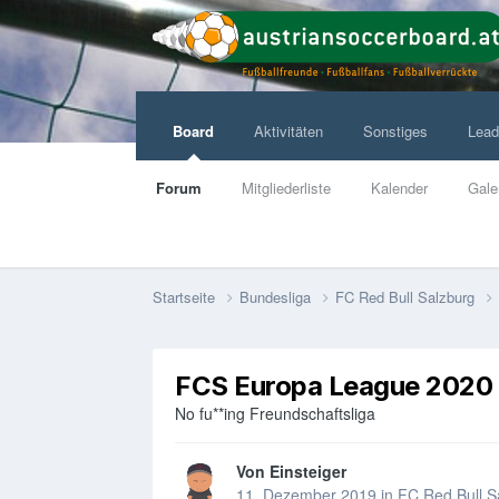
Board
Aktivitäten
Sonstiges
Lead
Forum
Mitgliederliste
Kalender
Gale
Startseite
Bundesliga
FC Red Bull Salzburg
FCS Europa League 2020
No fu**ing Freundschaftsliga
Von
Einsteiger
11. Dezember 2019
in
FC Red Bull S