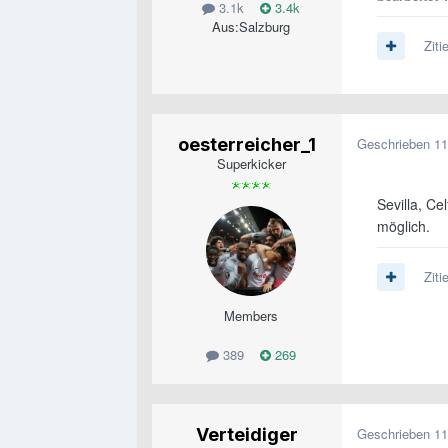
3.1k
3.4k
Aus:
Salzburg
Ziti
oesterreicher_1
Geschrieben
11
Superkicker
Sevilla, Ce
möglich.
Ziti
Members
389
269
Verteidiger
Geschrieben
11