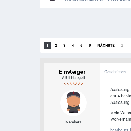
1
2
3
4
5
6
NÄCHSTE
Einsteiger
Geschrieben
11
ASB-Halbgott
Auslosung: 
der 4 best
Auslosung 
Mein Wunsc
Wolverham
Members
bearbeitet