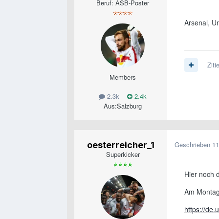
Beruf: ASB-Poster
Arsenal, Uni
Ziti
Members
2.3k
2.4k
Aus:
Salzburg
oesterreicher_1
Geschrieben
11
Superkicker
Hier noch d
Am Montag 
https://de