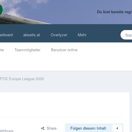
Du bist bereits re
erboard
abseits.at
Overlyzer
Mehr
rie
Teammitglieder
Benutzer online
FCS Europa League 2020
Share
Folgen diesem Inhalt
4
alzburg