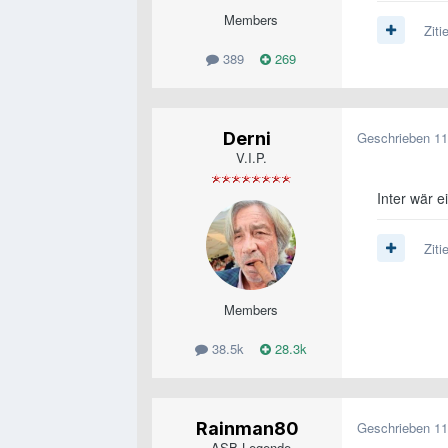
Members
Ziti
389
269
Derni
Geschrieben
11
V.I.P.
Inter wär e
Ziti
Members
38.5k
28.3k
Rainman80
Geschrieben
11
ASB-Legende