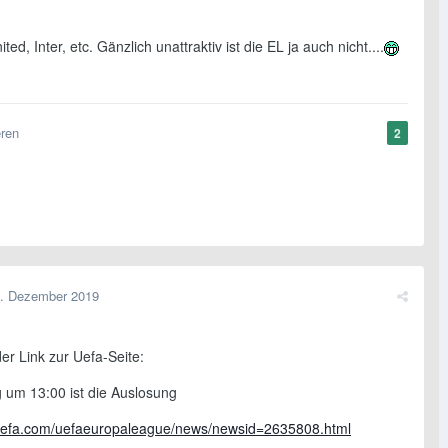
ted, Inter, etc. Gänzlich unattraktiv ist die EL ja auch nicht....
eren
2
. Dezember 2019
er Link zur Uefa-Seite:
um 13:00 ist die Auslosung
.uefa.com/uefaeuropaleague/news/newsid=2635808.html