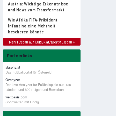
Austria: Wichtige Erkenntnisse
und News vom Transfermarkt
Wie Afrika FIFA-Präsident
Infantino eine Mehrheit
bescheren könnte
Mehr Fußball auf KURIER.at/sport/fussball
»
Partnerlinks
abseits.at
Das Fußballportal für Österreich
Overlyzer
Der Live-Analyzer für Fußballspiele aus 130+
Ländern und 800+ Ligen und Bewerben
wettbasis.com
Sportwetten mit Erfolg