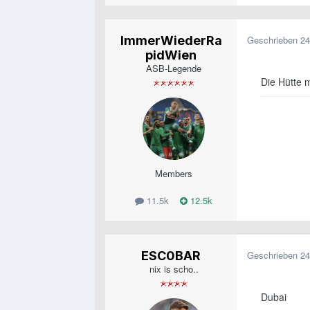
ImmerWiederRa
Geschrieben
24
pidWien
ASB-Legende
Die Hütte 
Members
11.5k
12.5k
ESC0BAR
Geschrieben
24
nix is scho..
Dubai