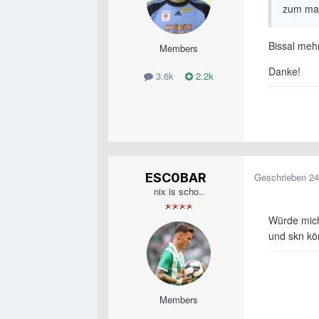
zum mat
Bissal meh
Members
Danke!
3.6k
2.2k
ESC0BAR
Geschrieben
24
nix is scho..
Würde mich 
und skn kö
Members