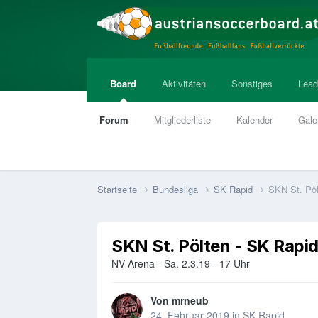
Board
Aktivitäten
Sonstiges
Lead
Forum
Mitgliederliste
Kalender
Gale
Startseite
Bundesliga
SK Rapid
SKN St. Pöl
SKN St. Pölten - SK Rapi
NV Arena - Sa. 2.3.19 - 17 Uhr
Von
mrneub
24. Februar 2019
in
SK Rapid