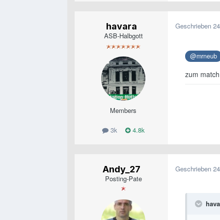
havara
Geschrieben
24
ASB-Halbgott
@mrneub
zum match:
Members
3k
4.8k
Andy_27
Geschrieben
24
Posting-Pate
hava