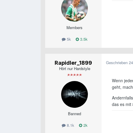
Members
5k
3.5k
Rapidler_1899
Geschrieben
24
Hört nur Hardstyle
Wenn jeder
geht, mach
Andernfall
das es mit
Banned
8.1k
2k