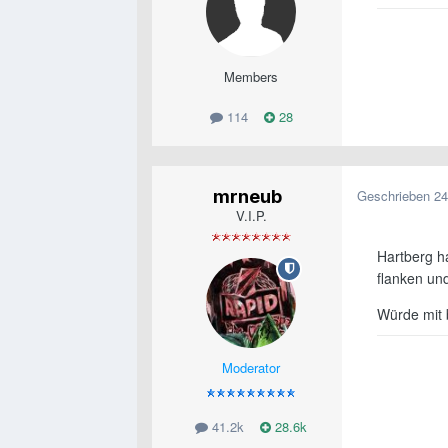
Members
114
28
mrneub
Geschrieben
24
V.I.P.
Hartberg h
flanken un
Würde mit 
Moderator
41.2k
28.6k