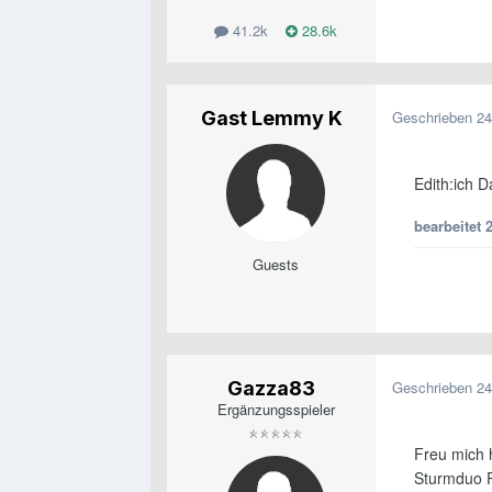
41.2k
28.6k
Gast Lemmy K
Geschrieben
24
Edith:ich 
bearbeitet
Guests
Gazza83
Geschrieben
24
Ergänzungsspieler
Freu mich 
Sturmduo P