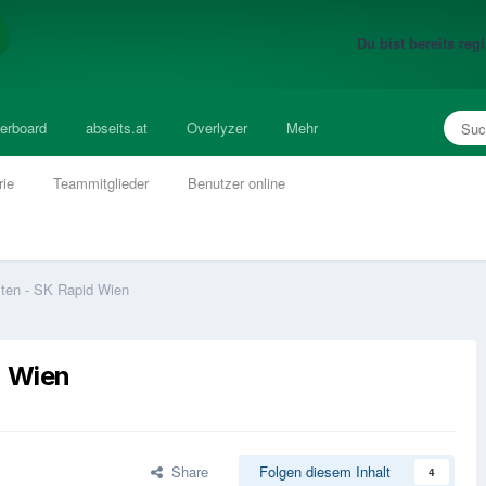
Du bist bereits re
erboard
abseits.at
Overlyzer
Mehr
rie
Teammitglieder
Benutzer online
ten - SK Rapid Wien
d Wien
Share
Folgen diesem Inhalt
4