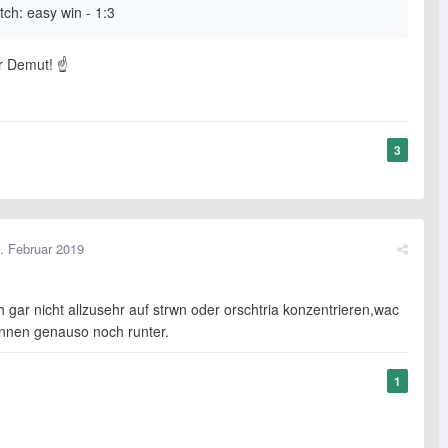
ch: easy win - 1:3
r Demut! ☝️
3
. Februar 2019
gar nicht allzusehr auf strwn oder orschtria konzentrieren,wac
nnen genauso noch runter.
1