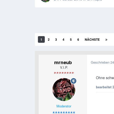
1
2
3
4
5
6
NÄCHSTE
mrneub
Geschrieben
24
V.I.P.
Ohne schwa
bearbeitet
Moderator