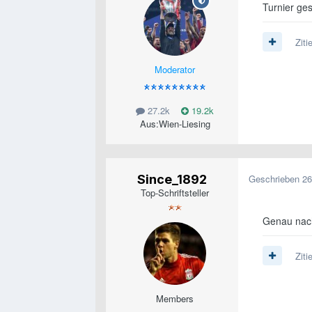
Turnier ges
Ziti
Moderator
27.2k
19.2k
Aus:
Wien-Liesing
Since_1892
Geschrieben
26
Top-Schriftsteller
Genau na
Ziti
Members