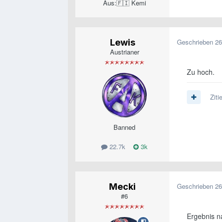
Aus:
🇫🇮 Kemi
Lewis
Geschrieben
26
Austrianer
Zu hoch.
Ziti
Banned
22.7k
3k
Mecki
Geschrieben
26
#6
Ergebnis na