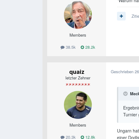
"Warum hab
Ziti
Members
38.5k
28.2k
quaiz
Geschrieben
26
letzter Zehner
Meck
Ergebnis
Turnier 
Members
Ungarn hat 
20.3k
12.8k
einer Dodl