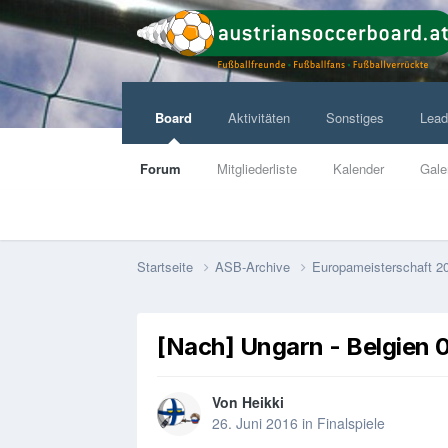
Board
Aktivitäten
Sonstiges
Lead
Forum
Mitgliederliste
Kalender
Gale
Startseite
ASB-Archive
Europameisterschaft 2
[Nach] Ungarn - Belgien 0
Von
Heikki
26. Juni 2016
in
Finalspiele