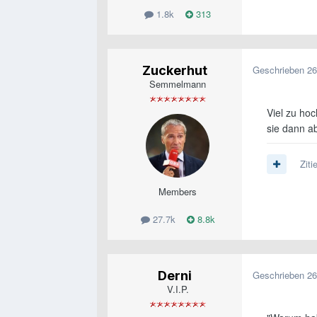
1.8k
313
Zuckerhut
Geschrieben
26
Semmelmann
Viel zu hoc
sie dann ab
Ziti
Members
27.7k
8.8k
Derni
Geschrieben
26
V.I.P.