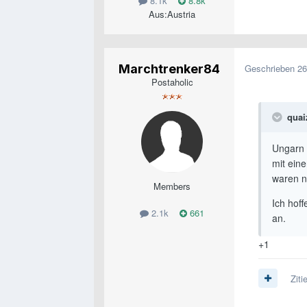
8.1k
8.8k
Aus:
Austria
Marchtrenker84
Geschrieben
26
Postaholic
quai
Ungarn h
mit ein
waren n
Members
Ich hoff
2.1k
661
an.
+1
Ziti