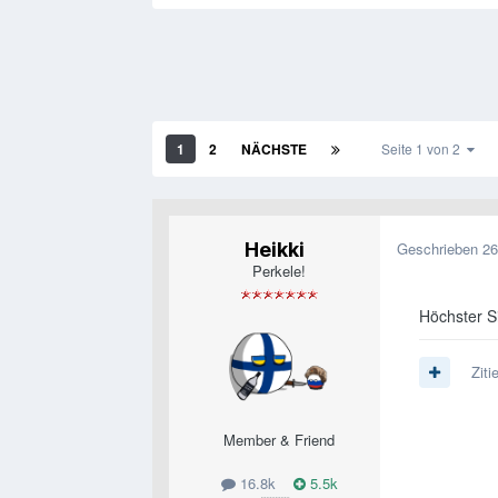
1
2
NÄCHSTE
Seite 1 von 2
Heikki
Geschrieben
26
Perkele!
Höchster Si
Ziti
Member & Friend
16.8k
5.5k