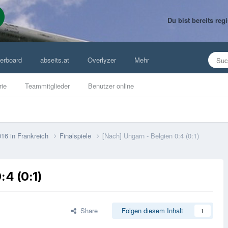
Du bist bereits re
erboard
abseits.at
Overlyzer
Mehr
rie
Teammitglieder
Benutzer online
016 in Frankreich
Finalspiele
[Nach] Ungarn - Belgien 0:4 (0:1)
:4 (0:1)
Share
Folgen diesem Inhalt
1