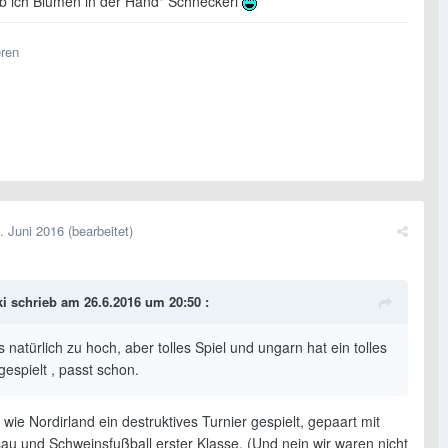
 ich Blumen in der Hand" Schneckerl
eren
. Juni 2016
(bearbeitet)
i schrieb am 26.6.2016 um 20:50 :
 natürlich zu hoch, aber tolles Spiel und ungarn hat ein tolles
gespielt , passt schon.
wie Nordirland ein destruktives Turnier gespielt, gepaart mit
sau und Schweinsfußball erster Klasse. (Und nein wir waren nicht