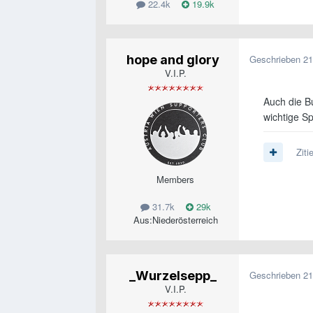
22.4k
19.9k
hope and glory
Geschrieben
21
V.I.P.
Auch die B
wichtige Sp
Ziti
Members
31.7k
29k
Aus:
Niederösterreich
_Wurzelsepp_
Geschrieben
21
V.I.P.