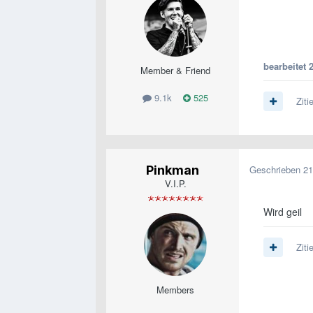
bearbeitet
Member & Friend
9.1k
525
Ziti
Pinkman
Geschrieben
21
V.I.P.
Wird geil
Ziti
Members