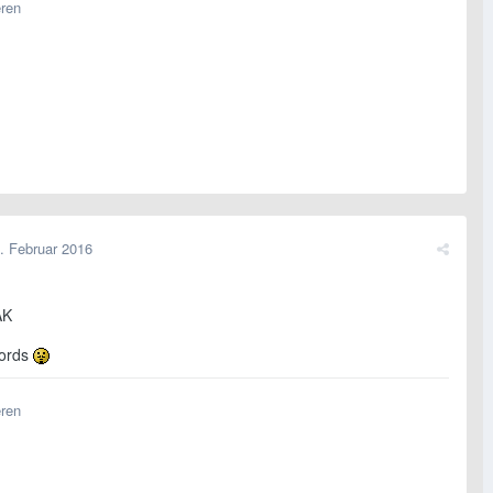
eren
. Februar 2016
AK
ords
eren