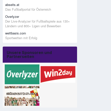
abseits.at
Das Fußballportal für Österreich
Overlyzer
Der Live-Analyzer für Fußballspiele aus 130+
Ländern und 800+ Ligen und Bewerben
wettbasis.com
Sportwetten mit Erfolg
Unsere Sponsoren und
Partnerseiten