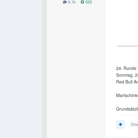
9.1k
525
________
24. Runde
Sonntag, 2
Red Bull A
Martschinko
Grundsätzli
Ziti