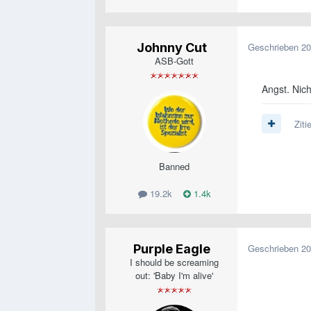
Johnny Cut
Geschrieben
20
ASB-Gott
Angst. Nic
Ziti
Banned
19.2k
1.4k
Purple Eagle
Geschrieben
20
I should be screaming
out: 'Baby I'm alive'