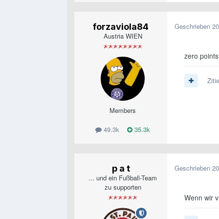
forzaviola84
Geschrieben
20
Austria WIEN
zero points
Ziti
Members
49.3k
35.3k
p a t
Geschrieben
20
... und ein Fußball-Team
zu supporten
Wenn wir v