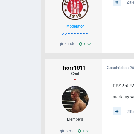
Ziti
Moderator
13.6k
1.5k
horr1911
Geschrieben
20
Chef
RBS 5:0 F
mark my w
Ziti
Members
3.8k
1.8k