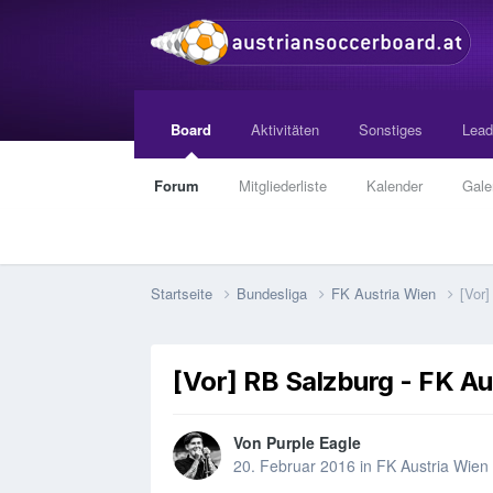
Board
Aktivitäten
Sonstiges
Lead
Forum
Mitgliederliste
Kalender
Gale
Startseite
Bundesliga
FK Austria Wien
[Vor
[Vor] RB Salzburg - FK Au
Von
Purple Eagle
20. Februar 2016
in
FK Austria Wien