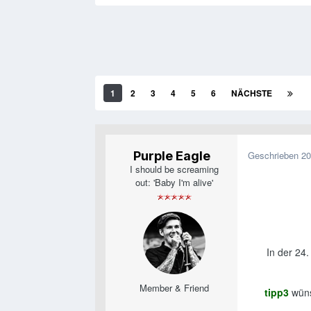
1
2
3
4
5
6
NÄCHSTE
Purple Eagle
Geschrieben
20
I should be screaming
out: 'Baby I'm alive'
In der 24.
Member & Friend
tipp3
wüns