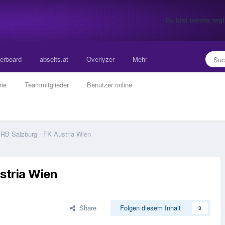
Du bist bereits re
erboard
abseits.at
Overlyzer
Mehr
rie
Teammitglieder
Benutzer online
] RB Salzburg - FK Austria Wien
stria Wien
Share
Folgen diesem Inhalt
3