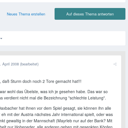
Neues Thema erstellen
Auf dieses Thema antworten
3
. April 2008
(bearbeitet)
oh, daß Sturm doch noch 2 Tore gemacht hat!!!
war wohl das Übelste, was ich je gesehen habe. Das war so
s verdient nicht mal die Bezeichnung "schlechte Leistung".
axbacher hat ihnen vor dem Spiel gesagt, sie können ihn alle
r eh mit der Austria nächstes Jahr international spielt, oder was
nkt gewaltig in der Mannschaft (Mayrleb nur auf der Bank? Mit
jubelt nur Hoheneder, alle anderen gehen mit gesenkten Köpfen