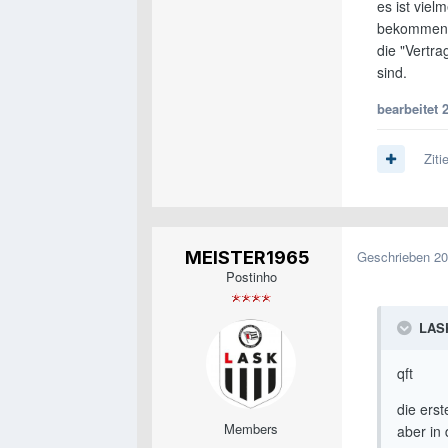
es ist viel
bekommen. 
die "Vertr
sind.
bearbeitet
2
Ziti
MEISTER1965
Geschrieben
20
Postinho
LASK
qft
die ers
Members
aber in 