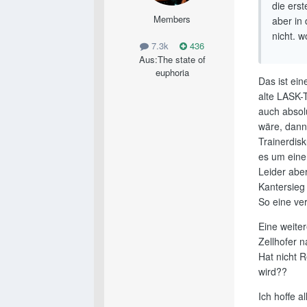
die ers
Members
aber in 
nicht. w
7.3k
436
Aus:
The state of
euphoria
Das ist ein
alte LASK-
auch absol
wäre, dann
Trainerdis
es um einen
Leider aber
Kantersieg
So eine ve
Eine weite
Zellhofer n
Hat nicht 
wird??
Ich hoffe a