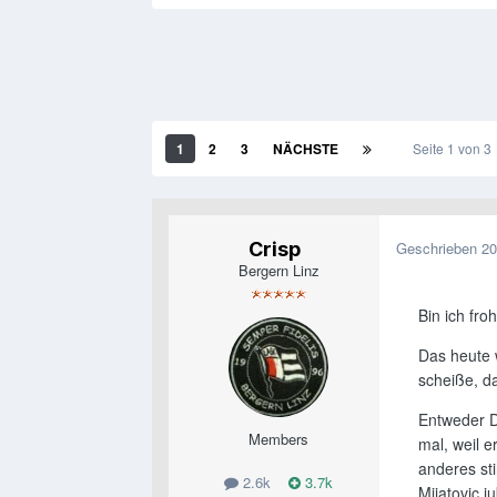
1
2
3
NÄCHSTE
Seite 1 von 
Crisp
Geschrieben
20
Bergern Linz
Bin ich fr
Das heute 
scheiße, da
Entweder D
Members
mal, weil e
anderes sti
2.6k
3.7k
Mijatovic 