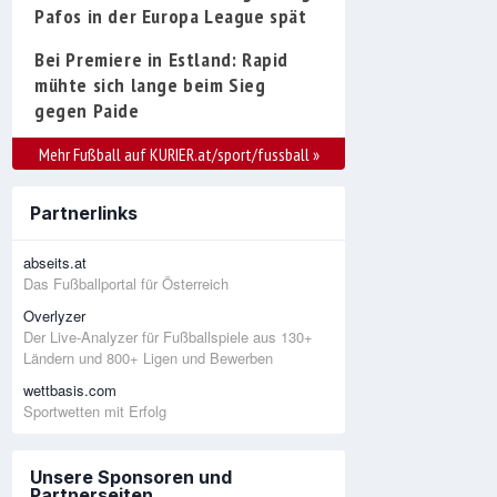
Pafos in der Europa League spät
Bei Premiere in Estland: Rapid
mühte sich lange beim Sieg
gegen Paide
Mehr Fußball auf KURIER.at/sport/fussball
»
Partnerlinks
abseits.at
Das Fußballportal für Österreich
Overlyzer
Der Live-Analyzer für Fußballspiele aus 130+
Ländern und 800+ Ligen und Bewerben
wettbasis.com
Sportwetten mit Erfolg
Unsere Sponsoren und
Partnerseiten