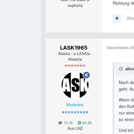
Richtung Ver
euphoria
Ziti
LASK1965
Geschrieben
20
Alaska - a LASKla -
Alleskla
afic
Nach de
geht. A
Wenn das
Moderator
den Kul
nur ein
so eine
16.4k
43.2k
Aus:
LNZ
Und ich 