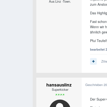
Aus:
Linz -Town.
zum Ansto
Das Highli
Fast schon
Wenn wir h
ähnlich ge
Pfui Teufel!
bearbeitet
2
Ziti
hansauslinz
Geschrieben
20
Superkicker
Der Super-G