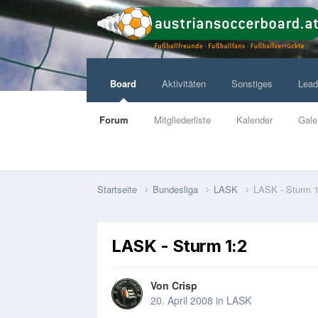
Board
Aktivitäten
Sonstiges
Lead
Forum
Mitgliederliste
Kalender
Gale
Startseite
Bundesliga
LASK
LASK - Sturm 1
LASK - Sturm 1:2
Von
Crisp
20. April 2008
in
LASK