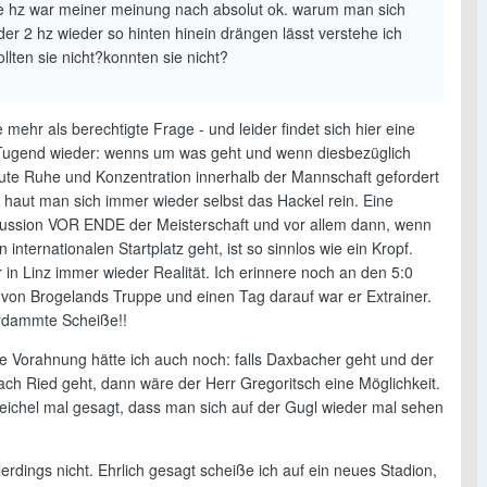
te hz war meiner meinung nach absolut ok. warum man sich
der 2 hz wieder so hinten hinein drängen lässt verstehe ich
ollten sie nicht?konnten sie nicht?
e mehr als berechtigte Frage - und leider findet sich hier eine
Tugend wieder: wenns um was geht und wenn diesbezüglich
ute Ruhe und Konzentration innerhalb der Mannschaft gefordert
 haut man sich immer wieder selbst das Hackel rein. Eine
kussion VOR ENDE der Meisterschaft und vor allem dann, wenn
 internationalen Startplatz geht, ist so sinnlos wie ein Kropf.
 in Linz immer wieder Realität. Ich erinnere noch an den 5:0
 von Brogelands Truppe und einen Tag darauf war er Extrainer.
rdammte Scheiße!!
re Vorahnung hätte ich auch noch: falls Daxbacher geht und der
ach Ried geht, dann wäre der Herr Gregoritsch eine Möglichkeit.
Reichel mal gesagt, dass man sich auf der Gugl wieder mal sehen
llerdings nicht. Ehrlich gesagt scheiße ich auf ein neues Stadion,