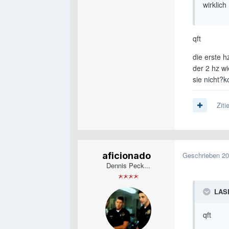
wirklich
qft
die erste 
der 2 hz wi
sie nicht?k
Ziti
aficionado
Geschrieben
20
Dennis Peck...
LASK
qft