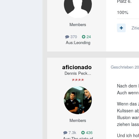
Platz 6.
100%
Members
Ziti
370
24
Aus:
Leonding
aficionado
Geschrieben
20
Dennis Peck...
Nach dem K
Auch wenn 
Wenn das zu
Kulissen a
Illusion w
Members
ziehen las
7.3k
436
Und ich hof
Aus:
The state of