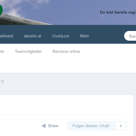
Du bist bereits re
erboard
abseits.at
Overlyzer
Mehr
rie
Teammitglieder
Benutzer online
:2
Share
Folgen diesem Inhalt
0