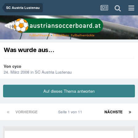
SC Austria Lustenau
Was wurde aus...
Von
cyco
24. März 2008
in
SC Austria Lustenau
Auf dieses Thema antworten
VORHERIGE
Seite 1 von 11
NÄCHSTE