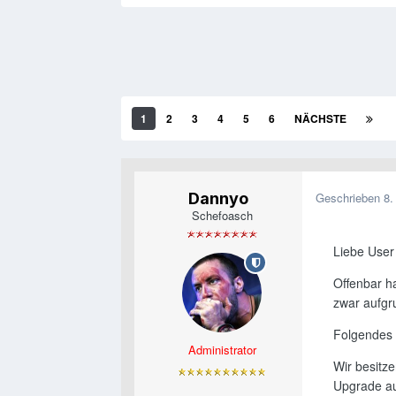
1
2
3
4
5
6
NÄCHSTE
Dannyo
Geschrieben
8.
Schefoasch
Liebe User 
Offenbar h
zwar aufgr
Folgendes
Administrator
Wir besitz
Upgrade au