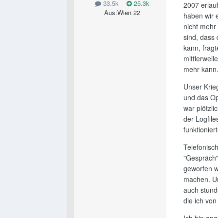
33.5k
25.3k
2007 erlaub
Aus:
Wien 22
haben wir 
nicht mehr
sind, dass
kann, fragt
mittlerweil
mehr kann. 
Unser Krieg
und das Opf
war plötzli
der Logfil
funktioniert
Telefonisch
"Gespräch"
geworfen w
machen. Un
auch stunde
die ich von