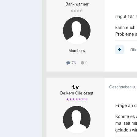
Banklwärmer
nagut 1&1 w
kann euch n
Probleme s
Ziti
Members
76
0
f.v
Geschrieben
8.
De kern Olle ozagt
Frage an d
Könnte es 
mal seit m
geladen wi