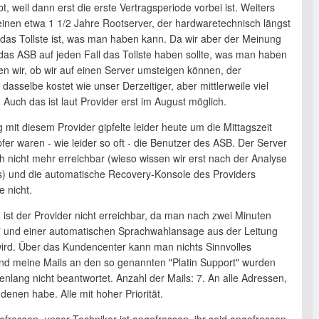
t, weil dann erst die erste Vertragsperiode vorbei ist. Weiters
einen etwa 1 1/2 Jahre Rootserver, der hardwaretechnisch längst
 das Tollste ist, was man haben kann. Da wir aber der Meinung
 das ASB auf jeden Fall das Tollste haben sollte, was man haben
en wir, ob wir auf einen Server umsteigen können, der
e dasselbe kostet wie unser Derzeitiger, aber mittlerweile viel
Auch das ist laut Provider erst im August möglich.
 mit diesem Provider gipfelte leider heute um die Mittagszeit
er waren - wie leider so oft - die Benutzer des ASB. Der Server
ch nicht mehr erreichbar (wieso wissen wir erst nach der Analyse
es) und die automatische Recovery-Konsole des Providers
e nicht.
 ist der Provider nicht erreichbar, da man nach zwei Minuten
 und einer automatischen Sprachwahlansage aus der Leitung
ird. Über das Kundencenter kann man nichts Sinnvolles
d meine Mails an den so genannten "Platin Support" wurden
nlang nicht beantwortet. Anzahl der Mails: 7. An alle Adressen,
 denen habe. Alle mit hoher Priorität.