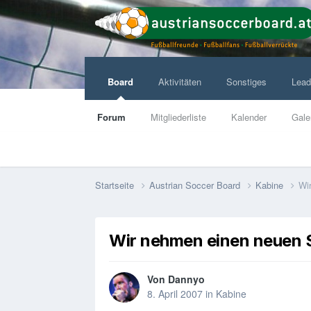
Board
Aktivitäten
Sonstiges
Lead
Forum
Mitgliederliste
Kalender
Gale
Startseite
Austrian Soccer Board
Kabine
Wi
Wir nehmen einen neuen 
Von
Dannyo
8. April 2007
in
Kabine