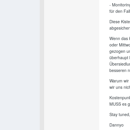
- Monitorin
für den Fal
Diese Kiste
abgesicher
Wenn das k
oder Mittw
gezogen un
überhaupt k
Übersiedlu
besseren n
Warum wir e
wir uns ni
Kostenpunk
MUSS es ge
Stay tuned
Dannyo