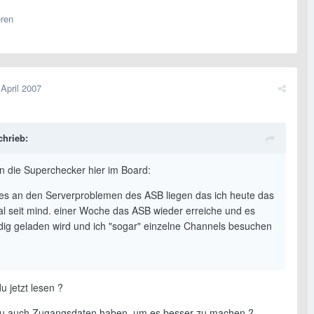
eren
 April 2007
chrieb:
n die Superchecker hier im Board:
es an den Serverproblemen des ASB liegen das ich heute das
al seit mind. einer Woche das ASB wieder erreiche und es
ndig geladen wird und ich "sogar" einzelne Channels besuchen
du jetzt lesen ?
u auch Zugangsdaten haben, um es besser zu machen ?