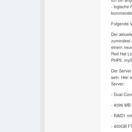
Ich bin ang
- logische
kommender
Folgende 
Der aktuell
zumindest 
einem neue
Red Hat Lin
PHP5, myS
Der Server 
sein. Hier 
Server:
- Dual-Cor
- 4096 MB
- RAID1 mi
- 400GB F