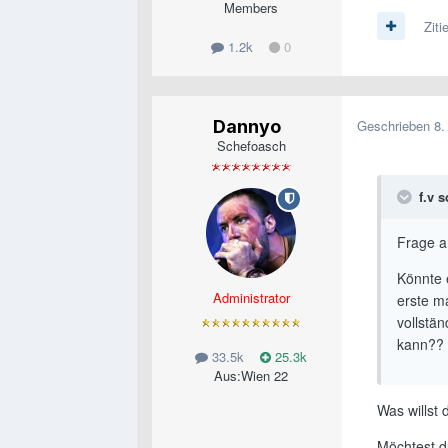
Members
Ziti
1.2k
0
Dannyo
Geschrieben
8.
Schefoasch
f.v s
Frage a
Könnte 
Administrator
erste m
vollstä
kann??
33.5k
25.3k
Aus:
Wien 22
Was willst 
Möchtest d