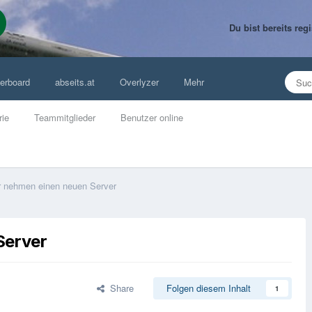
Du bist bereits re
erboard
abseits.at
Overlyzer
Mehr
rie
Teammitglieder
Benutzer online
r nehmen einen neuen Server
Server
Share
Folgen diesem Inhalt
1