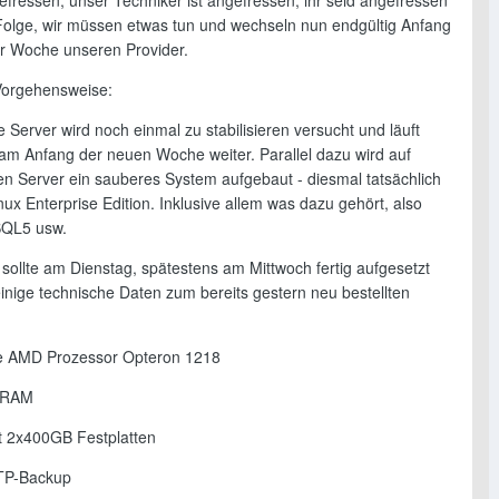
efressen, unser Techniker ist angefressen, ihr seid angefressen
 Folge, wir müssen etwas tun und wechseln nun endgültig Anfang
 Woche unseren Provider.
Vorgehensweise:
e Server wird noch einmal zu stabilisieren versucht und läuft
am Anfang der neuen Woche weiter. Parallel dazu wird auf
n Server ein sauberes System aufgebaut - diesmal tatsächlich
ux Enterprise Edition. Inklusive allem was dazu gehört, also
QL5 usw.
sollte am Dienstag, spätestens am Mittwoch fertig aufgesetzt
einige technische Daten zum bereits gestern neu bestellten
e AMD Prozessor Opteron 1218
 RAM
t 2x400GB Festplatten
TP-Backup