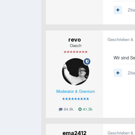
Ziti
revo
Geschrieben
8.
Oasch
Wir sind S
Ziti
Moderator & Gremium
84.9k
41.3k
ema2412
Geschrieben
8.