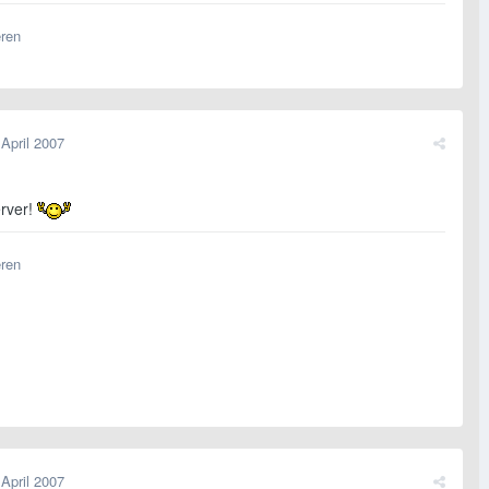
eren
 April 2007
erver!
eren
 April 2007